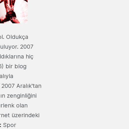
l. Oldukça
nuluyor. 2007
dıklarına hiç
6) bir blog
lıyla
 2007 Aralık'tan
ın zenginliğini
urlenk olan
rnet üzerindeki
:
Spor