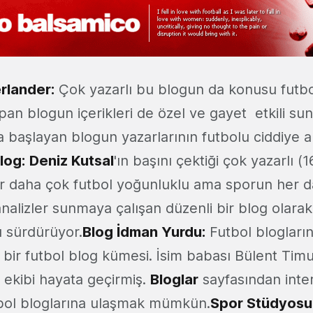
rlander
:
Çok yazarlı bu blogun da konusu futbo
an blogun içerikleri de özel ve gayet etkili su
a başlayan blogun yazarlarının futbolu ciddiye al
log
:
Deniz Kutsal
'ın başını çektiği çok yazarlı (1
r daha çok futbol yoğunluklu ama sporun her da
nalizler sunmaya çalışan düzenli bir blog olarak
ı sürdürüyor.
Blog İdman Yurdu
:
Futbol blogların
 bir futbol blog kümesi. İsim babası Bülent Tim
 ekibi hayata geçirmiş.
Bloglar
sayfasından inte
bol bloglarına ulaşmak mümkün.
Spor Stüdyosu