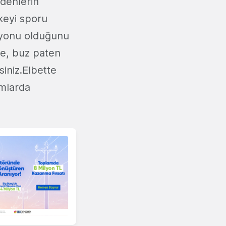
denlerin
keyi sporu
asyonu olduğunu
e, buz paten
siniz.Elbette
mlarda