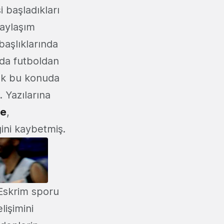
 başladıkları
paylaşım
başlıklarında
nda futboldan
cak bu konuda
 Yazılarına
ye
,
ğini kaybetmiş.
 Eskrim sporu
lişimini