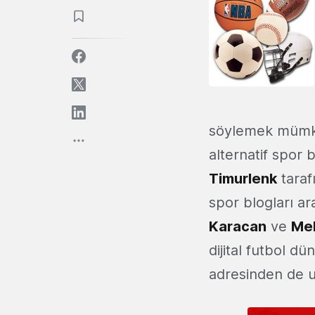
söylemek mümkü
alternatif spor 
Timurlenk
taraf
spor blogları ar
Karacan
ve
Me
dijital futbol dü
adresinden de ula