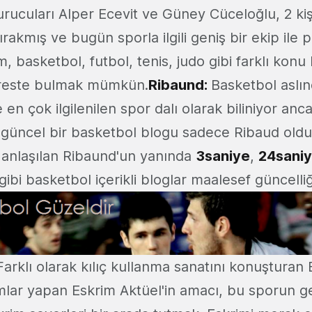
rucuları Alper Ecevit ve Güney Cüceloğlu, 2 kişi
ırakmış ve bugün sporla ilgili geniş bir ekip ile 
m, basketbol, futbol, tenis, judo gibi farklı konu 
dreste bulmak mümkün.
Ribaund
:
Basketbol aslı
en çok ilgilenilen spor dalı olarak biliniyor an
m güncel bir basketbol blogu sadece Ribaud oldu.
ı anlaşılan Ribaund'un yanında
3saniye
,
24sani
gibi basketbol içerikli bloglar maalesef güncelli
arklı olarak kılıç kullanma sanatını konuşturan
mlar yapan Eskrim Aktüel'in amacı, bu sporun ge