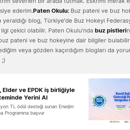
rim severleri bir arada tutmak. Eskrimi merak e
vsiye ederim.
Paten Okulu:
Buz pateni ve buz ho
rin yeraldığı blog, Türkiye'de Buz Hokeyi Feder
ilgi çekici olabilir. Paten Okulu'nda
buz pistleri
n
uz pateni ve buz hokeyine dair bilgiler bulabilir
diğim veya gözden kaçırdığım blogları da yoru
 ;)
 Elder ve EPDK iş birliğiyle
teminde Yerini Al
milyon TL ödül desteği sunan Enerjim
ma Programına başvur