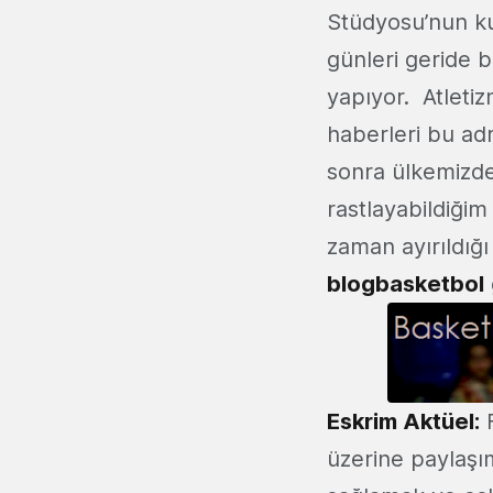
Stüdyosu’nun ku
günleri geride b
yapıyor. Atletiz
haberleri bu a
sonra ülkemizde 
rastlayabildiği
zaman ayırıldığ
blogbasketbol
Eskrim Aktüel:
F
üzerine paylaşı