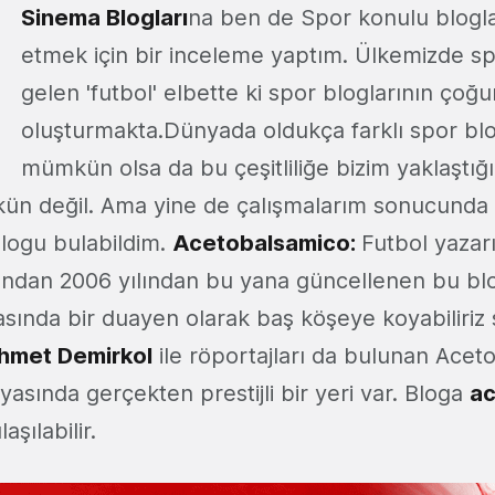
Sinema Blogları
na ben de Spor konulu blogl
etmek için bir inceleme yaptım. Ülkemizde sp
gelen 'futbol' elbette ki spor bloglarının çoğ
oluşturmakta.Dünyada oldukça farklı spor bl
mümkün olsa da bu çeşitliliğe bizim yaklaştığı
n değil. Ama yine de çalışmalarım sonucunda 
blogu bulabildim.
Acetobalsamico
:
Futbol yazar
ından 2006 yılından bu yana güncellenen bu blo
asında bir duayen olarak baş köşeye koyabiliriz
hmet Demirkol
ile röportajları da bulunan Acet
nyasında gerçekten prestijli bir yeri var. Bloga
ac
şılabilir.