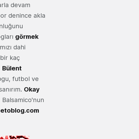
arla devam
or denince akla
unluğunu
ogları
görmek
mızı dahi
bir kaç
ı
Bülent
gu, futbol ve
 sanırım.
Okay
o Balsamico'nun
etoblog.com