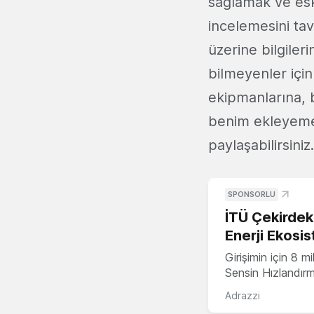
sağlamak ve esk
incelemesini ta
üzerine bilgile
bilmeyenler için 
ekipmanlarına, b
benim ekleyeme
paylaşabilirsiniz.
SPONSORLU
İTÜ Çekirdek,
Enerji Ekosis
Girişimin için 8 
Sensin Hızlandır
Adrazzi