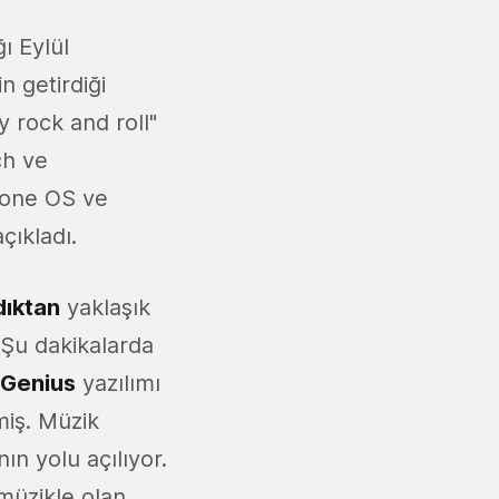
ğı Eylül
in getirdiği
ly rock and roll"
ch ve
Phone OS ve
çıkladı.
ldıktan
yaklaşık
Şu dakikalarda
Genius
yazılımı
miş. Müzik
ın yolu açılıyor.
müzikle olan