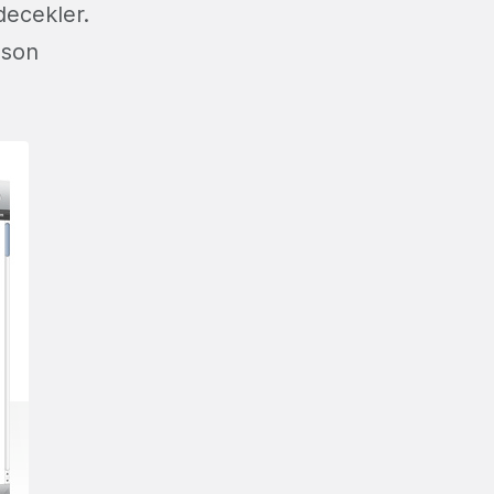
decekler.
n son