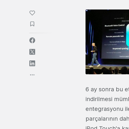
6 ay sonra bu et
indirilmesi müm
entegrasyonu il
parçalarının dah
iPod Touch'a ka