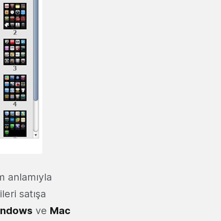
am anlamıyla
leri satışa
indows
ve
Mac