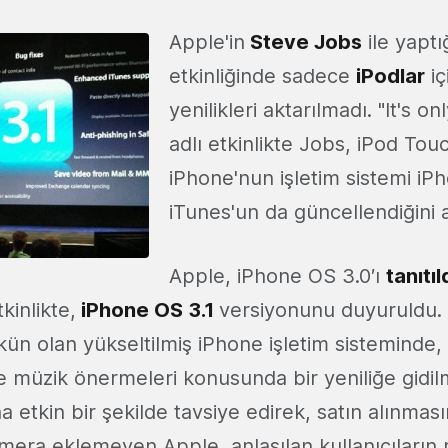
Apple'in
Steve Jobs
ile yaptı
etkinliğinde sadece
iPodlar
iç
yenilikleri aktarılmadı. "It's on
adlı etkinlikte Jobs, iPod Tou
iPhone'nun işletim sistemi i
iTunes'un da güncellendiğini a
Apple, iPhone OS 3.0′ı
tanıtı
kinlikte,
iPhone OS 3.1
versiyonunu duyuruldu. 
kün olan yükseltilmiş iPhone işletim sisteminde,
e müzik önermeleri konusunda bir yeniliğe gidil
a etkin bir şekilde tavsiye edirek, satın alınmasın
mera eklemeyen Apple, anlaşılan kullanıcıların 