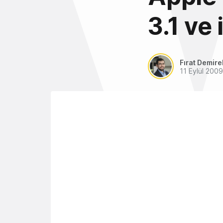
3.1 ve
Fırat Demire
11 Eylül 2009