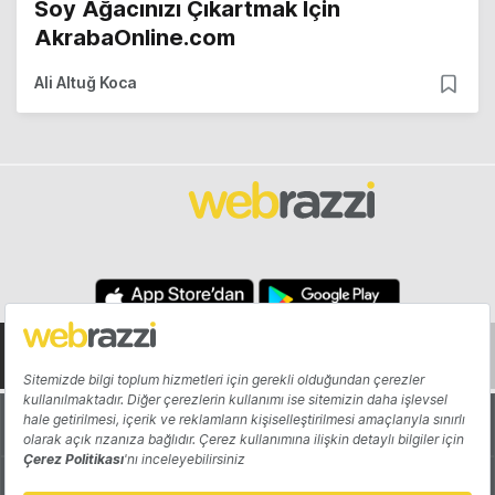
Soy Ağacınızı Çıkartmak İçin
AkrabaOnline.com
Ali Altuğ Koca
Hakkında
Yazarlar
Katkıda Bulun
Reklam