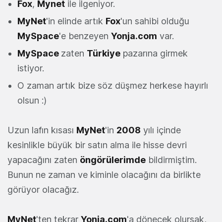
Fox
,
Mynet
ile ilgeniyor.
MyNet
'in elinde artık
Fox
'un sahibi olduğu
MySpace
'e benzeyen
Yonja.com
var.
MySpace
zaten
Türkiye
pazarına girmek
istiyor.
O zaman artık bize söz düşmez herkese hayırlı
olsun :)
Uzun lafın kısası
MyNet
'in
2008
yılı içinde
kesinlikle büyük bir satın alma ile hisse devri
yapacağını zaten
öngörülerimde
bildirmiştim.
Bunun ne zaman ve kiminle olacağını da birlikte
görüyor olacağız.
MyNet
'ten tekrar
Yonja.com
'a dönecek olursak,