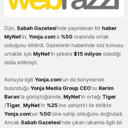
Dün,
Sabah Gazetesi
'nde yayınlanan bir
haber
MyNet
'in,
Yonja.com
'a
%50
oranında ortak
olduğunu bildirdi. Gazetenin haberinde söz konusu
ortaklık için
MyNet
'in şirkete
$15 milyon
ödediği
iddia edilmişti.
Konuyla ilgili
Yonja.com
'un da bünyesinde
bulunduğu
Yonja Media Group
CEO
'su
Kerim
Baran
'la görüştüğümde,
MyNet
'in ortağı
Tiger
(
Tiger
,
MyNet
'in
%25
'ine sahiptir
) ile birlikte
Yonja.com
'un
%50
'sine sahip olduğunu doğruladı.
Ancak
Sabah Gazetesi
'nde çıkan rakamla ilgili bir