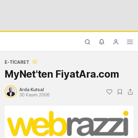
E-TICARET
MyNet'ten FiyatAra.com
Arda Kutsal
30 Kasım 2006