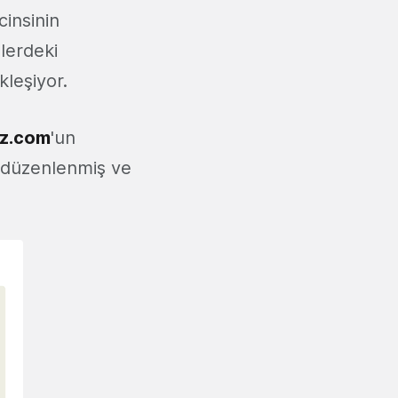
cinsinin
lerdeki
leşiyor.
iz.com
'un
 düzenlenmiş ve