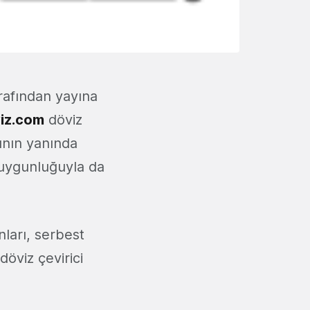
rafından yayına
iz.com
döviz
sının yanında
uygunluğuyla da
nları, serbest
döviz çevirici