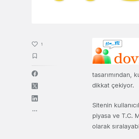
1
tasarımından, ku
dikkat çekiyor.
Sitenin kullanıc
piyasa ve T.C. Me
olarak sıralayabil