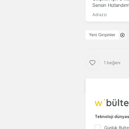
Sensin Hızlandır
Adrazzi
Yeni Girişimler
1 beğeni
Teknoloji dünyası
Günlük Bült