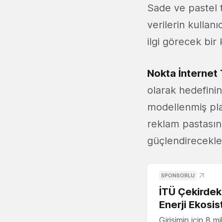
Sade ve pastel t
verilerin kullan
ilgi görecek bi
Nokta İnternet T
olarak hedefin
modellenmiş plan
reklam pastasınd
güçlendirecekle
SPONSORLU
İTÜ Çekirdek,
Enerji Ekosis
Girişimin için 8 