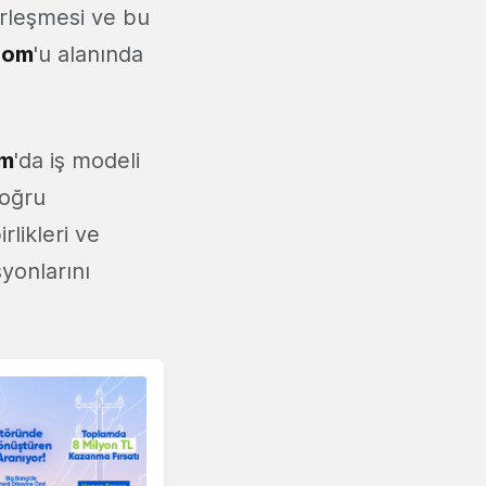
birleşmesi ve bu
com
'u alanında
om
'da iş modeli
doğru
rlikleri ve
yonlarını