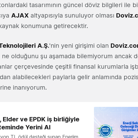
onlardaki tasarımının güncel döviz bilgileri ile 
ıcıya
AJAX
altyapısıyla sunuluyor olması
Doviz.
r kaynak konumuna getirecektir.
eknolojileri A.Ş.
'nin yeni girişimi olan
Doviz.c
in ne olduğunu şu aşamada bilemiyorum ancak 
lar çerçevesinde çeşitli finansal kurumlarla işbi
an alabilecekleri paylarla gelir anlamında pozis
rine inanıyorum.
 Elder ve EPDK iş birliğiyle
teminde Yerini Al
milyon TL ödül desteği sunan Enerjim