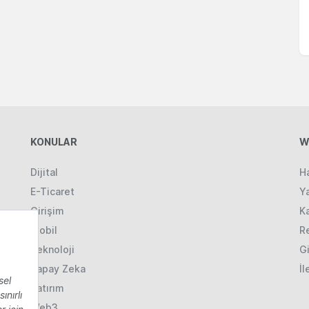
KONULAR
W
Dijital
H
E-Ticaret
Ya
Girişim
K
Mobil
R
Teknoloji
Gi
Yapay Zeka
İl
Yatırım
Web3