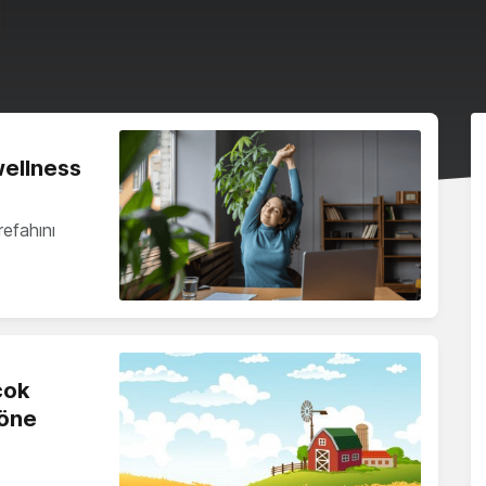
wellness
refahını
çok
 öne