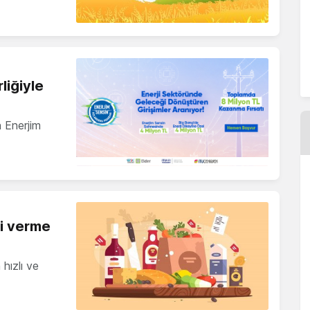
liğiyle
n Enerjim
şi verme
hızlı ve