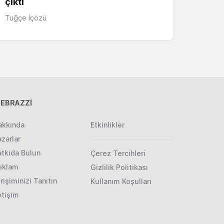
çıktı
Tuğçe İçözü
EBRAZZİ
akkında
Etkinlikler
zarlar
atkıda Bulun
Çerez Tercihleri
eklam
Gizlilik Politikası
rişiminizi Tanıtın
Kullanım Koşulları
etişim