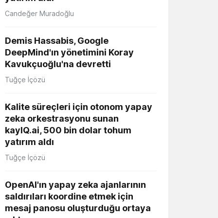
Candeğer Muradoğlu
Demis Hassabis, Google
DeepMind'ın yönetimini Koray
Kavukçuoğlu'na devretti
Tuğçe İçözü
Kalite süreçleri için otonom yapay
zeka orkestrasyonu sunan
kayIQ.ai, 500 bin dolar tohum
yatırım aldı
Tuğçe İçözü
OpenAI'ın yapay zeka ajanlarının
saldırıları koordine etmek için
mesaj panosu oluşturduğu ortaya