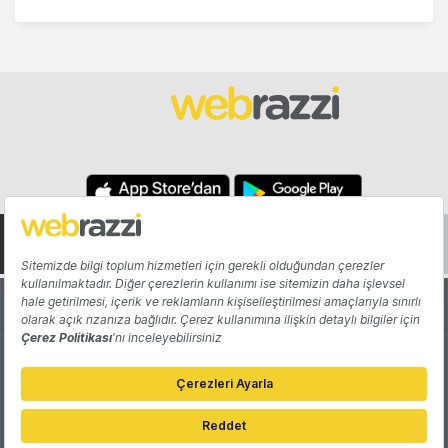
Hakkında
Yazarlar
Katkıda Bulun
Reklam
Girişiminizi Tanıtın
İletişim