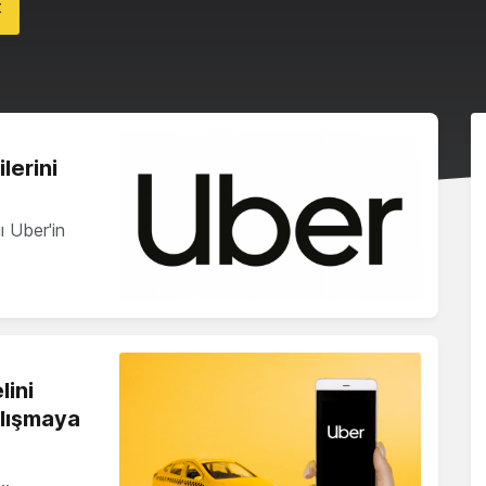
t
lerini
ı Uber'in
lini
çalışmaya
e…