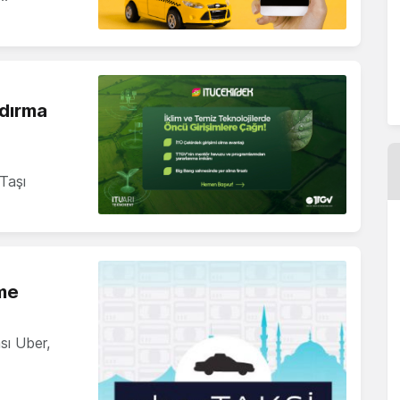
ndırma
Taşı
eme
sı Uber,