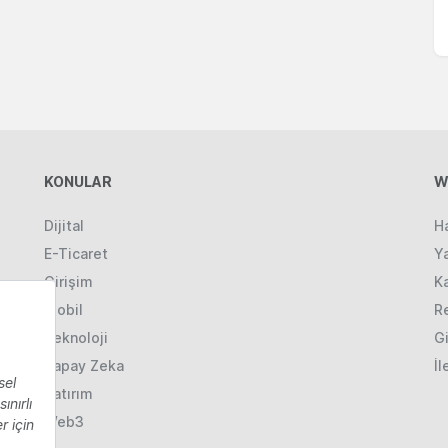
KONULAR
W
Dijital
H
E-Ticaret
Ya
Girişim
K
Mobil
R
Teknoloji
Gi
Yapay Zeka
İl
Yatırım
Web3