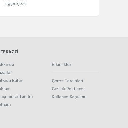
Tuğçe İçözü
EBRAZZİ
akkında
Etkinlikler
zarlar
atkıda Bulun
Çerez Tercihleri
eklam
Gizlilik Politikası
rişiminizi Tanıtın
Kullanım Koşulları
etişim