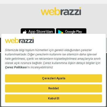
Hakkında
Yazarlar
Katkıda Bulun
Reklam
Girişiminizi Tanıtın
İletişim
Çerez Tercihleri
Gizlilik Politikası