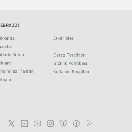
EBRAZZİ
akkında
Etkinlikler
zarlar
atkıda Bulun
Çerez Tercihleri
eklam
Gizlilik Politikası
rişiminizi Tanıtın
Kullanım Koşulları
etişim