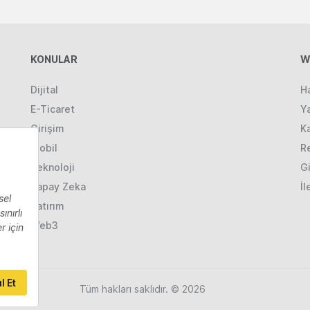
KONULAR
W
Dijital
H
E-Ticaret
Ya
Girişim
K
Mobil
R
Teknoloji
Gi
Yapay Zeka
İl
Yatırım
Web3
Tüm hakları saklıdır. © 2026