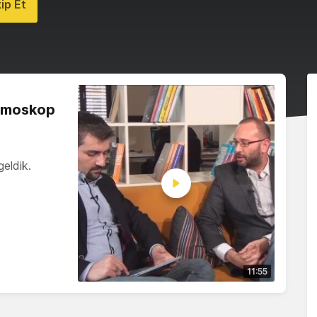
ip Et
romoskop
eldik.
11:55