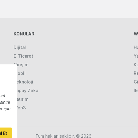
KONULAR
W
Dijital
H
E-Ticaret
Ya
Girişim
K
Mobil
R
Teknoloji
Gi
Yapay Zeka
İl
Yatırım
Web3
Tüm hakları saklıdır. © 2026