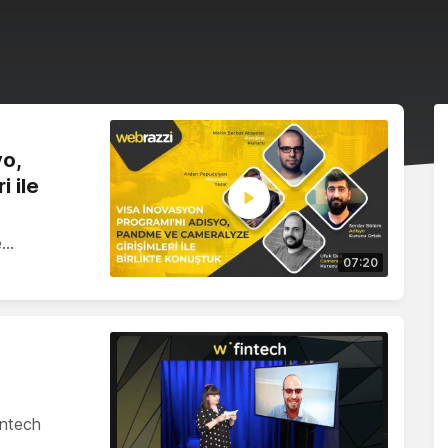
yo,
 ile
e…
07:20
intech