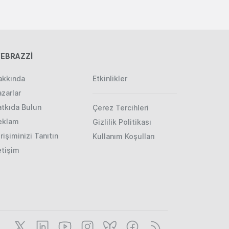
EBRAZZİ
akkında
Etkinlikler
zarlar
atkıda Bulun
Çerez Tercihleri
eklam
Gizlilik Politikası
rişiminizi Tanıtın
Kullanım Koşulları
etişim