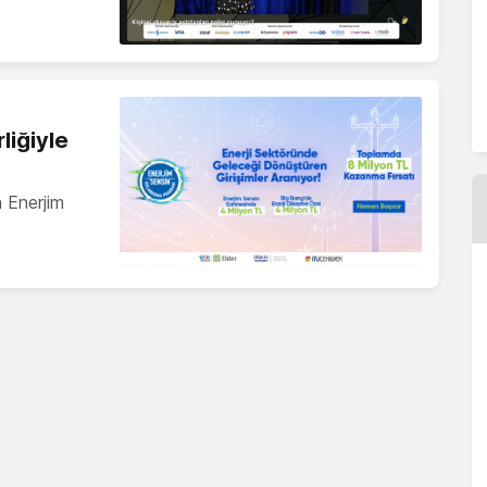
liğiyle
n Enerjim