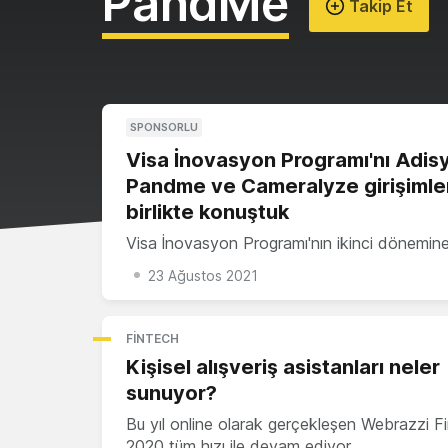
PandMe
Takip Et
SPONSORLU
Visa İnovasyon Programı'nı Adis
Pandme ve Cameralyze girişimleri
birlikte konuştuk
Visa İnovasyon Programı'nın ikinci dönemin
23 Ağustos 2021
FINTECH
Kişisel alışveriş asistanları neler
sunuyor?
Bu yıl online olarak gerçekleşen Webrazzi F
2020 tüm hızı ile devam ediyor.…