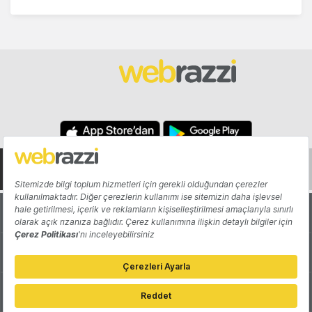
Hakkında
Yazarlar
Katkıda Bulun
Reklam
Girişiminizi Tanıtın
İletişim