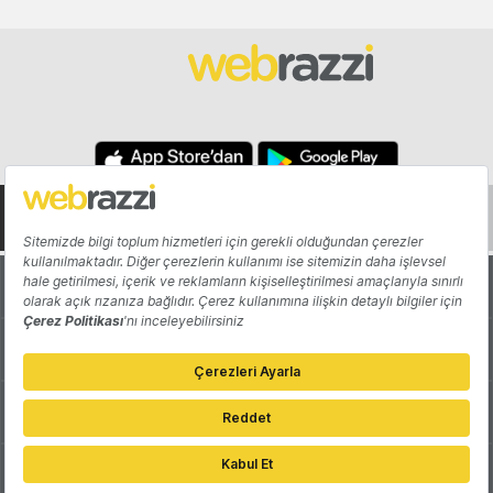
Hakkında
Yazarlar
Katkıda Bulun
Reklam
Girişiminizi Tanıtın
İletişim
Çerez Tercihleri
Gizlilik Politikası