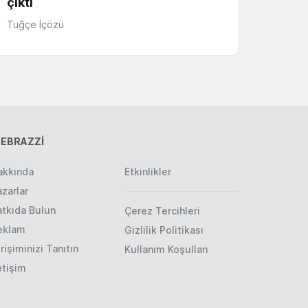
çıktı
Tuğçe İçözü
EBRAZZİ
akkında
Etkinlikler
zarlar
atkıda Bulun
Çerez Tercihleri
eklam
Gizlilik Politikası
rişiminizi Tanıtın
Kullanım Koşulları
etişim