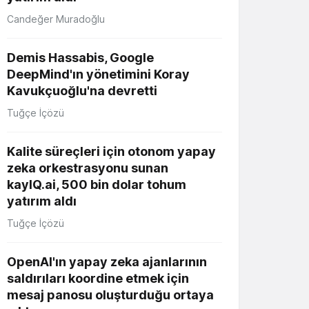
Candeğer Muradoğlu
Demis Hassabis, Google
DeepMind'ın yönetimini Koray
Kavukçuoğlu'na devretti
Tuğçe İçözü
Kalite süreçleri için otonom yapay
zeka orkestrasyonu sunan
kayIQ.ai, 500 bin dolar tohum
yatırım aldı
Tuğçe İçözü
OpenAI'ın yapay zeka ajanlarının
saldırıları koordine etmek için
mesaj panosu oluşturduğu ortaya