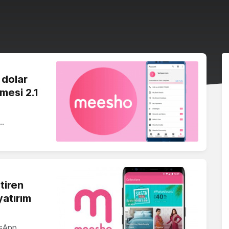
 dolar
mesi 2.1
k…
tiren
yatırım
tsApp…