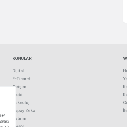
KONULAR
W
Dijital
H
E-Ticaret
Ya
Girişim
K
Mobil
R
Teknoloji
Gi
Yapay Zeka
İl
Yatırım
Web3