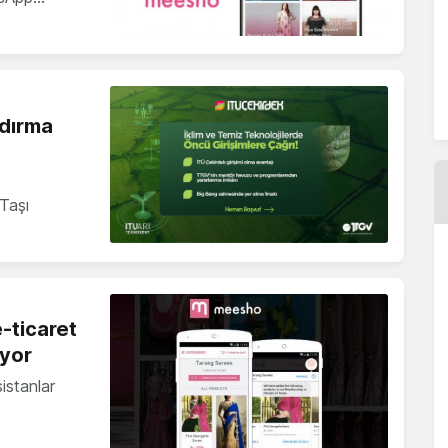
ndırma
Taşı
-ticaret
ıyor
sistanlar