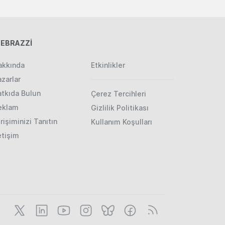
EBRAZZİ
akkında
Etkinlikler
zarlar
atkıda Bulun
Çerez Tercihleri
eklam
Gizlilik Politikası
rişiminizi Tanıtın
Kullanım Koşulları
etişim