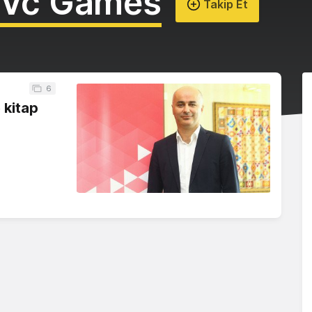
 Vc Games
Takip Et
6
 kitap