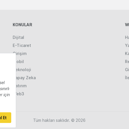
KONULAR
W
Dijital
H
E-Ticaret
Ya
Girişim
K
Mobil
R
Teknoloji
Gi
Yapay Zeka
İl
Yatırım
Web3
Tüm hakları saklıdır. © 2026