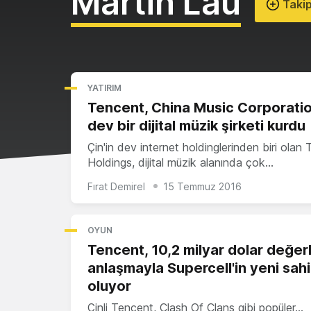
Martin Lau
Takip
YATIRIM
Tencent, China Music Corporatio
dev bir dijital müzik şirketi kurdu
Çin'in dev internet holdinglerinden biri olan
Holdings, dijital müzik alanında çok…
Fırat Demirel
15 Temmuz 2016
OYUN
Tencent, 10,2 milyar dolar değer
anlaşmayla Supercell'in yeni sahi
oluyor
Çinli Tencent, Clash Of Clans gibi popüler…