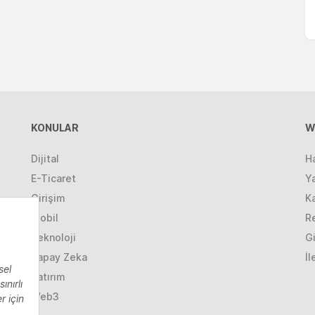
KONULAR
W
Dijital
H
E-Ticaret
Ya
Girişim
K
Mobil
R
Teknoloji
Gi
Yapay Zeka
İl
Yatırım
Web3