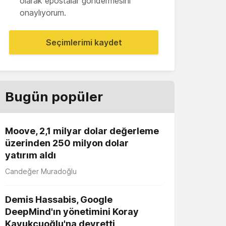
olarak epostalar göndermesini
onaylıyorum.
Seçimlerimi kaydet
Bugün popüler
Moove, 2,1 milyar dolar değerleme
üzerinden 250 milyon dolar
yatırım aldı
Candeğer Muradoğlu
Demis Hassabis, Google
DeepMind'ın yönetimini Koray
Kavukçuoğlu'na devretti