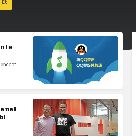
 Et
n ile
 Tencent
lemeli
bi