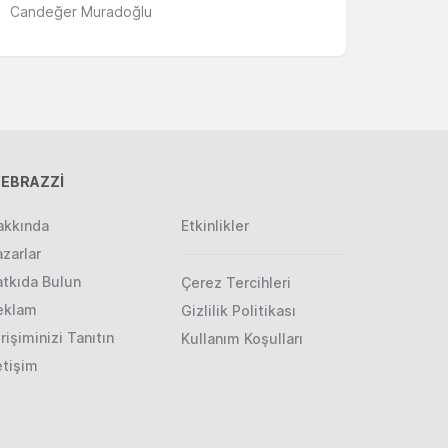
Candeğer Muradoğlu
EBRAZZİ
akkında
Etkinlikler
zarlar
atkıda Bulun
Çerez Tercihleri
eklam
Gizlilik Politikası
rişiminizi Tanıtın
Kullanım Koşulları
etişim