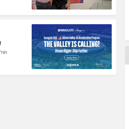
!
'nin