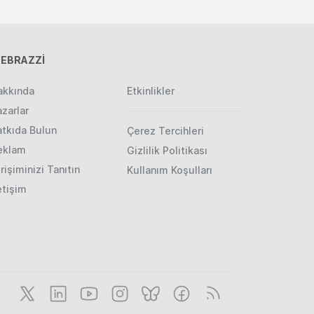
EBRAZZİ
akkında
Etkinlikler
zarlar
atkıda Bulun
Çerez Tercihleri
eklam
Gizlilik Politikası
rişiminizi Tanıtın
Kullanım Koşulları
etişim