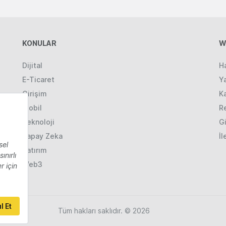
KONULAR
W
Dijital
H
E-Ticaret
Ya
Girişim
K
Mobil
R
Teknoloji
Gi
Yapay Zeka
İl
Yatırım
Web3
Tüm hakları saklıdır. © 2026