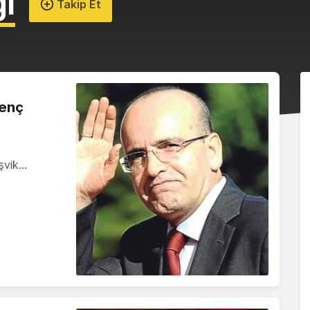
ı
Takip Et
genç
eşvik…