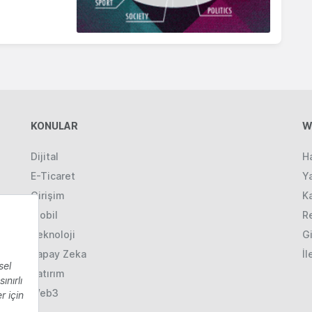
KONULAR
W
Dijital
H
E-Ticaret
Ya
Girişim
K
Mobil
R
Teknoloji
Gi
Yapay Zeka
İl
Yatırım
Web3