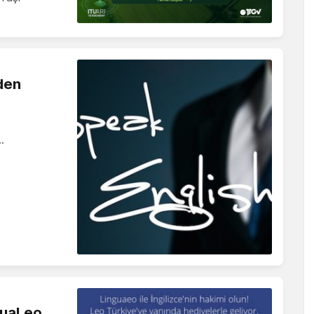
eden
…
guaLeo