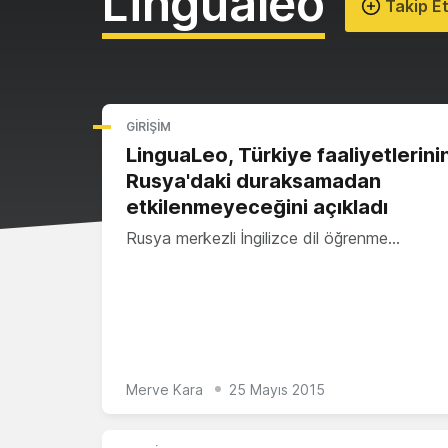
Lingualeo
Takip E
GIRIŞIM
LinguaLeo, Türkiye faaliyetlerini
Rusya'daki duraksamadan
etkilenmeyeceğini açıkladı
Rusya merkezli İngilizce dil öğrenme…
Merve Kara
25 Mayıs 2015