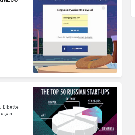
. Elbette
başarı