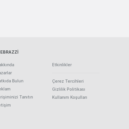
EBRAZZİ
akkında
Etkinlikler
zarlar
atkıda Bulun
Çerez Tercihleri
eklam
Gizlilik Politikası
rişiminizi Tanıtın
Kullanım Koşulları
etişim