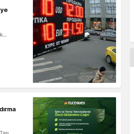
'ye
mak…
ndırma
Taşı