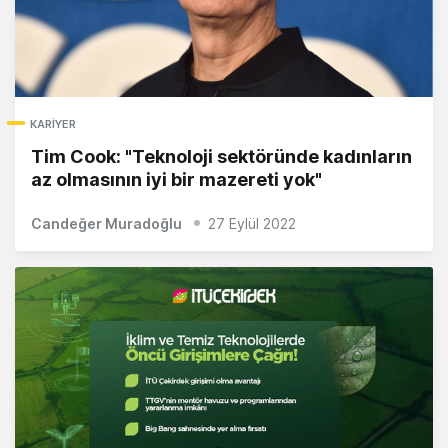
KARIYER
Tim Cook: "Teknoloji sektöründe kadınların
az olmasının iyi bir mazereti yok"
Candeğer Muradoğlu
27 Eylül 2022