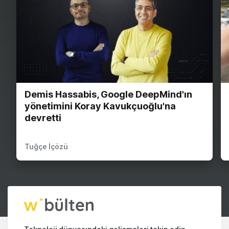
Demis Hassabis, Google DeepMind'ın
yönetimini Koray Kavukçuoğlu'na
devretti
Tuğçe İçözü