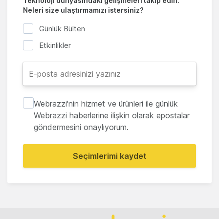
Teknoloji dünyasındaki gelişmeleri takip edin.
Neleri size ulaştırmamızı istersiniz?
Günlük Bülten
Etkinlikler
Webrazzi'nin hizmet ve ürünleri ile günlük
Webrazzi haberlerine ilişkin olarak epostalar
göndermesini onaylıyorum.
Seçimlerimi kaydet