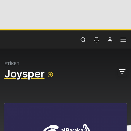
ETİKET
Joysper