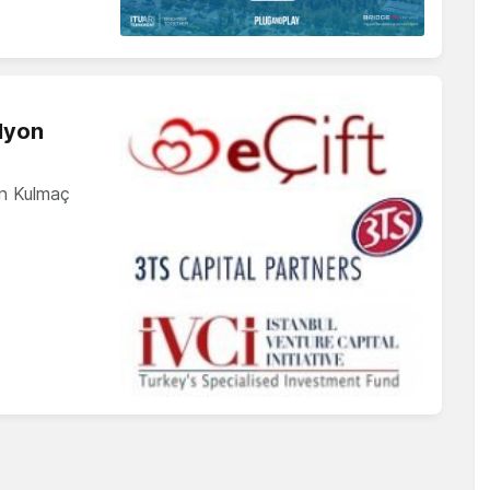
lyon
ün Kulmaç