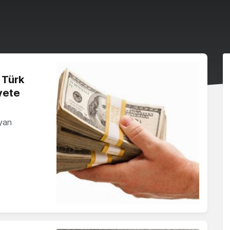
 Türk
yete
ayan