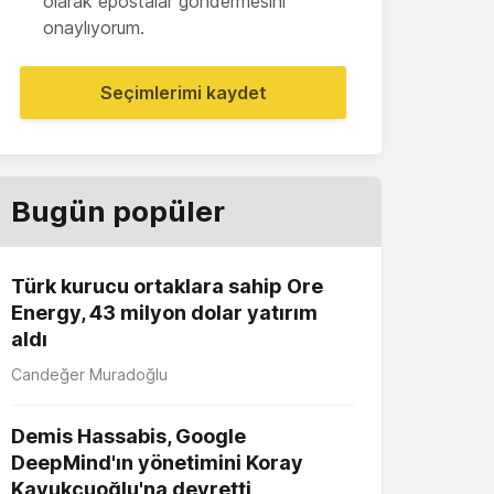
olarak epostalar göndermesini
onaylıyorum.
Seçimlerimi kaydet
Bugün popüler
Türk kurucu ortaklara sahip Ore
Energy, 43 milyon dolar yatırım
aldı
Candeğer Muradoğlu
Demis Hassabis, Google
DeepMind'ın yönetimini Koray
Kavukçuoğlu'na devretti