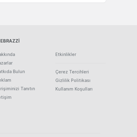
EBRAZZİ
akkında
Etkinlikler
zarlar
atkıda Bulun
Çerez Tercihleri
eklam
Gizlilik Politikası
rişiminizi Tanıtın
Kullanım Koşulları
etişim