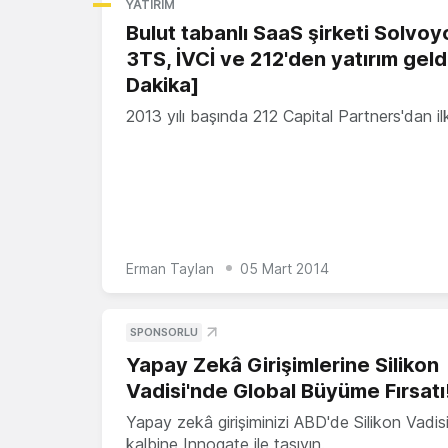
YATIRIM
Bulut tabanlı SaaS şirketi Solvoy
3TS, İVCİ ve 212'den yatırım geld
Dakika]
2013 yılı başında 212 Capital Partners'dan i
Erman Taylan
05 Mart 2014
SPONSORLU
Yapay Zekâ Girişimlerine Silikon
Vadisi'nde Global Büyüme Fırsatı
Yapay zekâ girişiminizi ABD'de Silikon Vadisi
kalbine Innogate ile taşıyın.