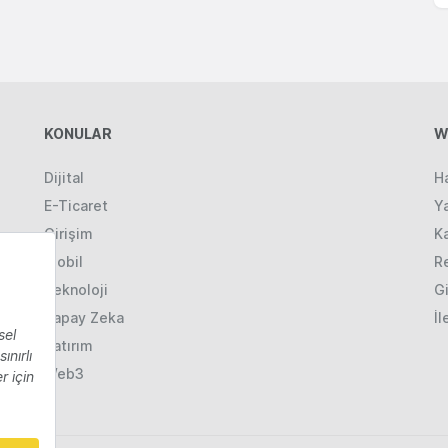
KONULAR
W
Dijital
H
E-Ticaret
Ya
Girişim
K
Mobil
R
Teknoloji
Gi
Yapay Zeka
İl
Yatırım
Web3