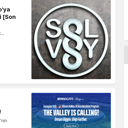
o'ya
i [Son
lk…
!
'nin