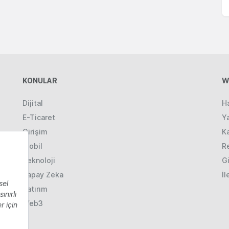
KONULAR
W
Dijital
H
E-Ticaret
Ya
Girişim
K
Mobil
R
Teknoloji
Gi
Yapay Zeka
İl
Yatırım
Web3