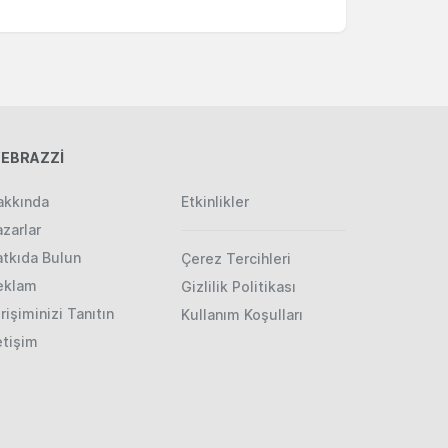
EBRAZZİ
akkında
Etkinlikler
zarlar
atkıda Bulun
Çerez Tercihleri
eklam
Gizlilik Politikası
rişiminizi Tanıtın
Kullanım Koşulları
etişim