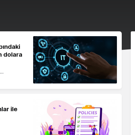
pındaki
n dolara
,…
lar ile