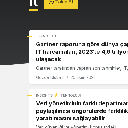
It
Takip Et
TEKNOLOJI
Gartner raporuna göre dünya ça
IT harcamaları, 2023'te 4,6 trilyo
ulaşacak
Gartner tarafından yapılan son tahminler, IT
Gözde Ulukan
20 Ekim 2022
INSIGHTS
TEKNOLOJI
Veri yönetiminin farklı departman
paylaşılması öngörülerde farklılık
yaratılmasını sağlayabilir
Veri güvenliği ve yönetimi konusundaki…