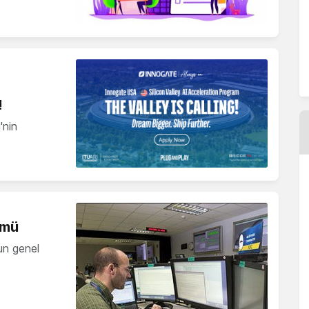
!
'nin
ümü
un genel