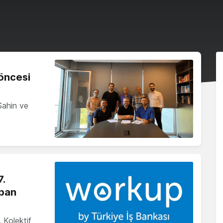
öncesi
Şahin ve
7.
pan
 Kolektif