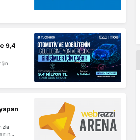
ne 9,4
eğin
 yapan
ızla
rının…