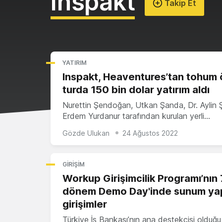
Inspakt
Takip Et
YATIRIM
Inspakt, Heaventures’tan tohum 
turda 150 bin dolar yatırım aldı
Nurettin Şendoğan, Utkan Şanda, Dr. Aylin 
Erdem Yurdanur tarafından kurulan yerli…
Gözde Ulukan
24 Ağustos 2022
GIRIŞIM
Workup Girişimcilik Programı’nın 
dönem Demo Day'inde sunum ya
girişimler
Türkiye İş Bankası’nın ana destekçisi olduğu,