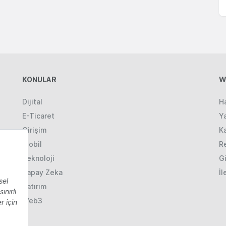
KONULAR
W
Dijital
H
E-Ticaret
Ya
Girişim
K
Mobil
R
Teknoloji
Gi
Yapay Zeka
İl
Yatırım
Web3