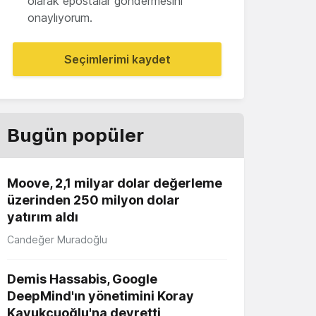
olarak epostalar göndermesini
onaylıyorum.
Seçimlerimi kaydet
Bugün popüler
Moove, 2,1 milyar dolar değerleme
üzerinden 250 milyon dolar
yatırım aldı
Candeğer Muradoğlu
Demis Hassabis, Google
DeepMind'ın yönetimini Koray
Kavukçuoğlu'na devretti