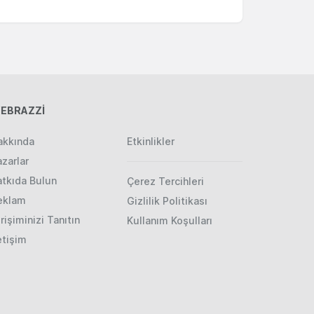
EBRAZZİ
akkında
Etkinlikler
zarlar
atkıda Bulun
Çerez Tercihleri
eklam
Gizlilik Politikası
rişiminizi Tanıtın
Kullanım Koşulları
etişim