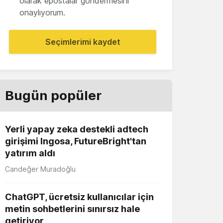
olarak epostalar göndermesini
onaylıyorum.
Seçimlerimi kaydet
Bugün popüler
Yerli yapay zeka destekli adtech
girişimi Ingosa, FutureBright'tan
yatırım aldı
Candeğer Muradoğlu
ChatGPT, ücretsiz kullanıcılar için
metin sohbetlerini sınırsız hale
getiriyor