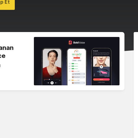
p Et
lanan
ce
ı