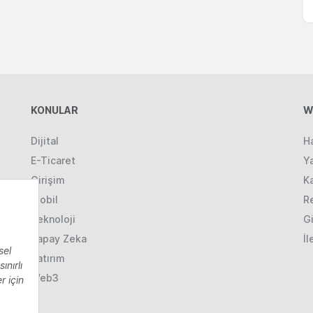
KONULAR
W
Dijital
H
E-Ticaret
Ya
Girişim
K
Mobil
R
Teknoloji
Gi
Yapay Zeka
İl
Yatırım
Web3