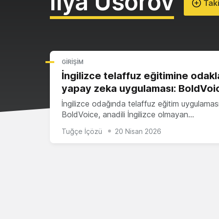
Ilya Usorov
Taki
GIRIŞIM
İngilizce telaffuz eğitimine odak
yapay zeka uygulaması: BoldVoi
İngilizce odağında telaffuz eğitim uygulamas
BoldVoice, anadili İngilizce olmayan…
Tuğçe İçözü
20 Nisan 2026