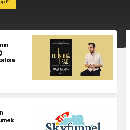
ip Et
ının
ği
satışa
an
yümek