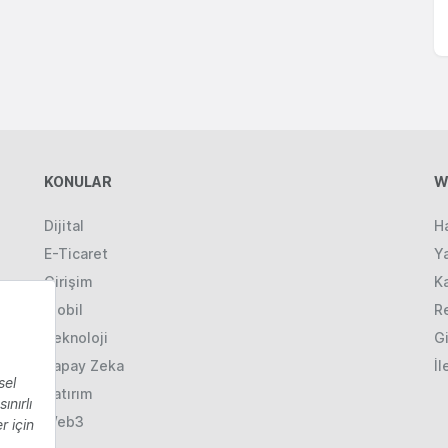
KONULAR
W
Dijital
H
E-Ticaret
Ya
Girişim
K
Mobil
R
Teknoloji
Gi
Yapay Zeka
İl
Yatırım
Web3