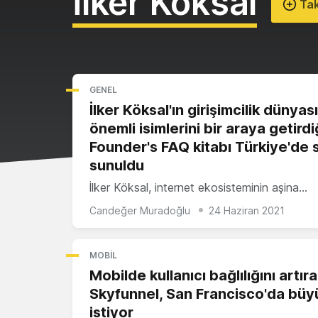
İlker Köksal
Tak
GENEL
İlker Köksal'ın girişimcilik dünyas
önemli isimlerini bir araya getirdi
Founder's FAQ kitabı Türkiye'de 
sunuldu
İlker Köksal, internet ekosisteminin aşina…
Candeğer Muradoğlu
24 Haziran 2021
MOBIL
Mobilde kullanıcı bağlılığını artır
Skyfunnel, San Francisco'da bü
istiyor