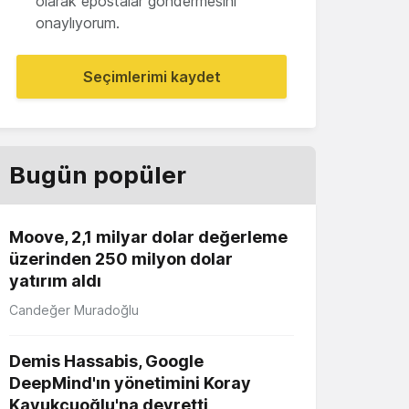
olarak epostalar göndermesini
onaylıyorum.
Seçimlerimi kaydet
Bugün popüler
Moove, 2,1 milyar dolar değerleme
üzerinden 250 milyon dolar
yatırım aldı
Candeğer Muradoğlu
Demis Hassabis, Google
DeepMind'ın yönetimini Koray
Kavukçuoğlu'na devretti