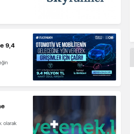
ne 9,4
eğin
ne
k olarak