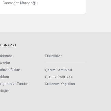
Candeğer Muradoğlu
EBRAZZİ
akkında
Etkinlikler
zarlar
atkıda Bulun
Çerez Tercihleri
eklam
Gizlilik Politikası
rişiminizi Tanıtın
Kullanım Koşulları
etişim