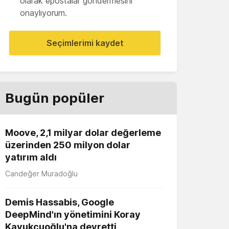
olarak epostalar göndermesini
onaylıyorum.
Seçimlerimi kaydet
Bugün popüler
Moove, 2,1 milyar dolar değerleme
üzerinden 250 milyon dolar
yatırım aldı
Candeğer Muradoğlu
Demis Hassabis, Google
DeepMind'ın yönetimini Koray
Kavukçuoğlu'na devretti