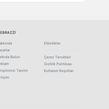
EBRAZZİ
akkında
Etkinlikler
zarlar
atkıda Bulun
Çerez Tercihleri
eklam
Gizlilik Politikası
rişiminizi Tanıtın
Kullanım Koşulları
etişim