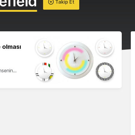
efield
Takip Et
 olması
msenin…