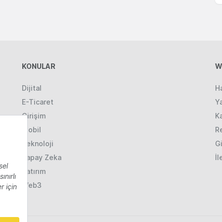
KONULAR
W
Dijital
H
E-Ticaret
Ya
Girişim
K
Mobil
R
Teknoloji
Gi
Yapay Zeka
İl
Yatırım
Web3