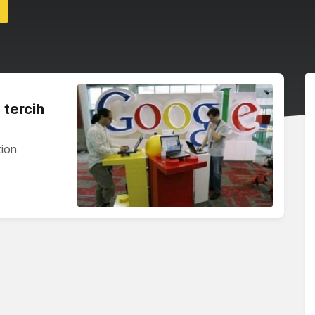
 tercih
tion