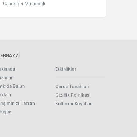
Candeğer Muradoğlu
EBRAZZİ
akkında
Etkinlikler
zarlar
atkıda Bulun
Çerez Tercihleri
eklam
Gizlilik Politikası
rişiminizi Tanıtın
Kullanım Koşulları
etişim