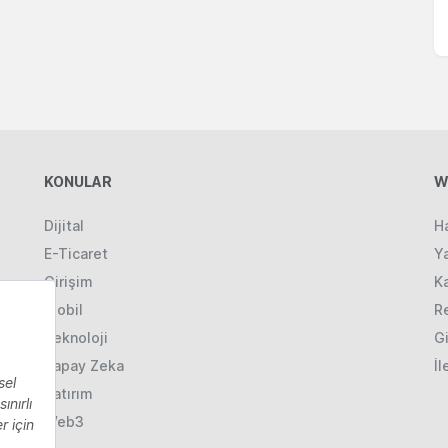
KONULAR
W
Dijital
H
E-Ticaret
Ya
Girişim
K
Mobil
R
Teknoloji
Gi
Yapay Zeka
İl
Yatırım
Web3