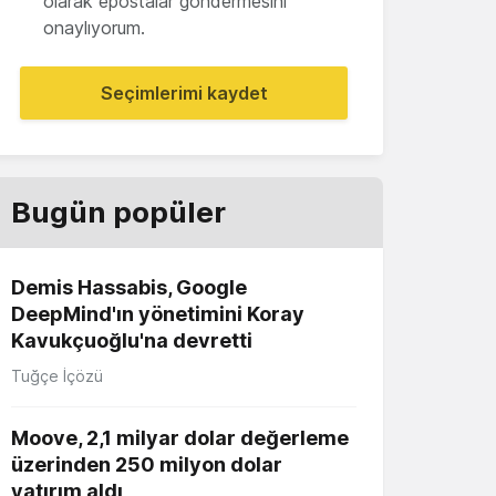
olarak epostalar göndermesini
onaylıyorum.
Seçimlerimi kaydet
Bugün popüler
Demis Hassabis, Google
DeepMind'ın yönetimini Koray
Kavukçuoğlu'na devretti
Tuğçe İçözü
Moove, 2,1 milyar dolar değerleme
üzerinden 250 milyon dolar
yatırım aldı