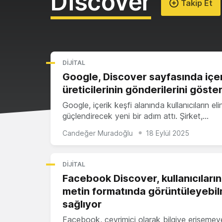
Discover
Takip Et
DIJITAL
Google, Discover sayfasında içer
üreticilerinin gönderilerini göst
Google, içerik keşfi alanında kullanıcıların elin
güçlendirecek yeni bir adım attı. Şirket,…
Candeğer Muradoğlu
18 Eylül 2025
DIJITAL
Facebook Discover, kullanıcıların 
metin formatında görüntüleyebil
sağlıyor
Facebook, çevrimiçi olarak bilgiye erişeme