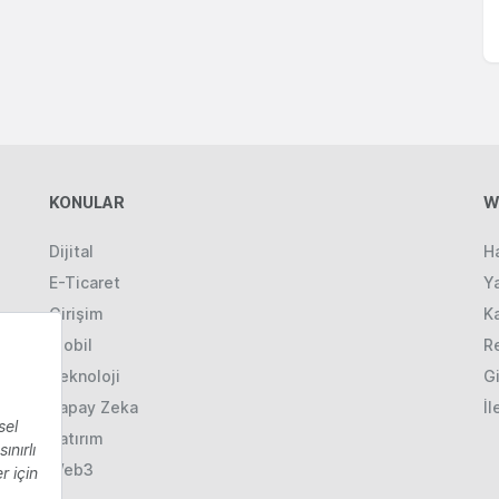
KONULAR
W
Dijital
H
E-Ticaret
Ya
Girişim
K
Mobil
R
Teknoloji
Gi
Yapay Zeka
İl
Yatırım
Web3