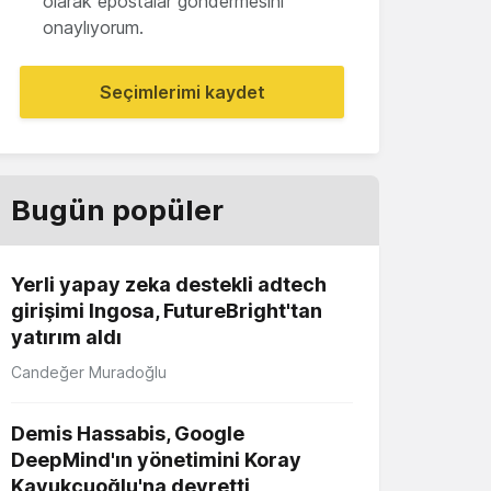
olarak epostalar göndermesini
onaylıyorum.
Seçimlerimi kaydet
Bugün popüler
Yerli yapay zeka destekli adtech
girişimi Ingosa, FutureBright'tan
yatırım aldı
Candeğer Muradoğlu
Demis Hassabis, Google
DeepMind'ın yönetimini Koray
Kavukçuoğlu'na devretti