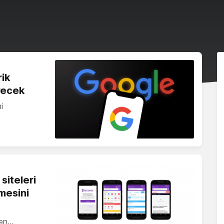
ik
erecek
i
siteleri
mesini
yen…