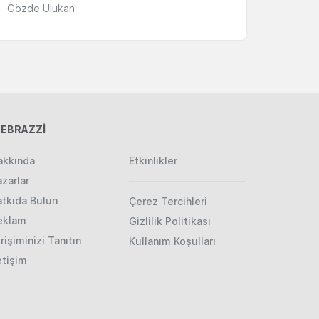
Gözde Ulukan
EBRAZZİ
akkında
Etkinlikler
zarlar
atkıda Bulun
Çerez Tercihleri
eklam
Gizlilik Politikası
rişiminizi Tanıtın
Kullanım Koşulları
etişim