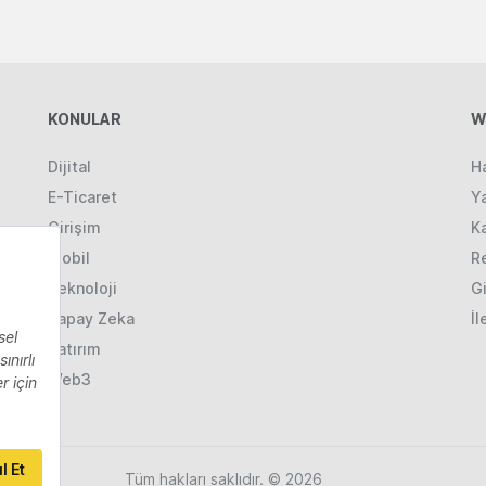
KONULAR
W
Dijital
H
E-Ticaret
Ya
Girişim
K
Mobil
R
Teknoloji
Gi
Yapay Zeka
İl
Yatırım
Web3
Tüm hakları saklıdır. © 2026