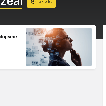
azeal
Takip Et
lojisine
…