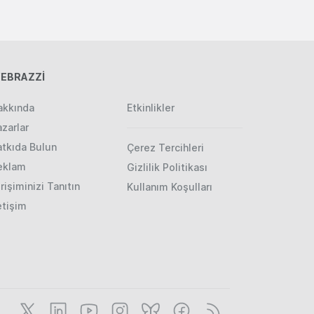
EBRAZZİ
akkında
Etkinlikler
zarlar
atkıda Bulun
Çerez Tercihleri
eklam
Gizlilik Politikası
rişiminizi Tanıtın
Kullanım Koşulları
etişim