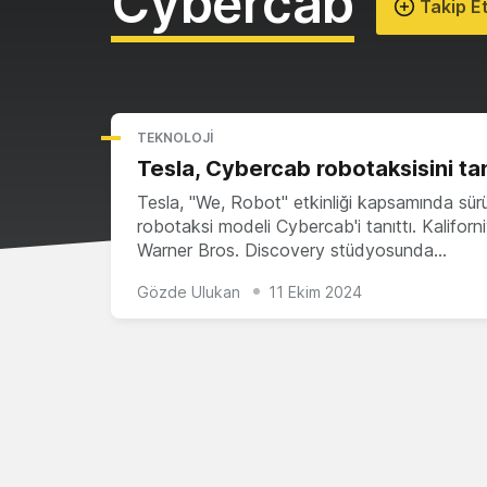
Cybercab
Takip E
TEKNOLOJI
Tesla, Cybercab robotaksisini tan
Tesla, "We, Robot" etkinliği kapsamında sü
robotaksi modeli Cybercab'i tanıttı. Kaliforn
Warner Bros. Discovery stüdyosunda…
Gözde Ulukan
11 Ekim 2024