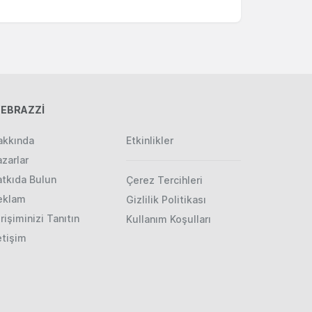
EBRAZZİ
akkında
Etkinlikler
zarlar
atkıda Bulun
Çerez Tercihleri
eklam
Gizlilik Politikası
rişiminizi Tanıtın
Kullanım Koşulları
etişim