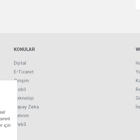
KONULAR
W
Dijital
H
E-Ticaret
Ya
Girişim
K
Mobil
R
Teknoloji
Gi
Yapay Zeka
İl
Yatırım
Web3