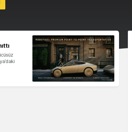
t
ıttı
rücüsüz
iya’daki