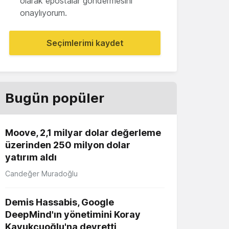
olarak epostalar göndermesini
onaylıyorum.
Seçimlerimi kaydet
Bugün popüler
Moove, 2,1 milyar dolar değerleme
üzerinden 250 milyon dolar
yatırım aldı
Candeğer Muradoğlu
Demis Hassabis, Google
DeepMind'ın yönetimini Koray
Kavukçuoğlu'na devretti