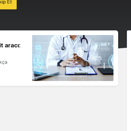
ip Et
t aracı:
ukça