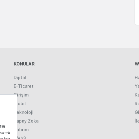
KONULAR
W
Dijital
H
E-Ticaret
Ya
Girişim
K
Mobil
R
Teknoloji
Gi
Yapay Zeka
İl
Yatırım
Web3