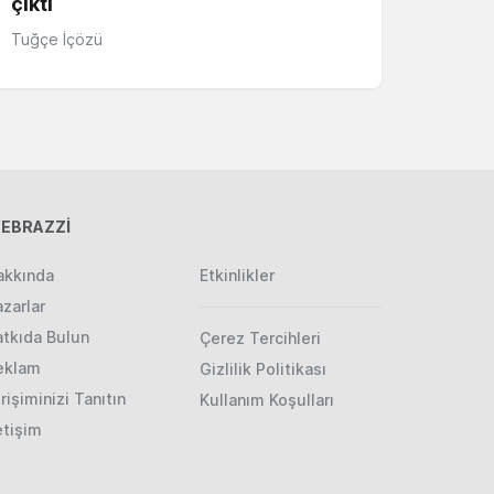
çıktı
Tuğçe İçözü
EBRAZZİ
akkında
Etkinlikler
zarlar
atkıda Bulun
Çerez Tercihleri
eklam
Gizlilik Politikası
rişiminizi Tanıtın
Kullanım Koşulları
etişim