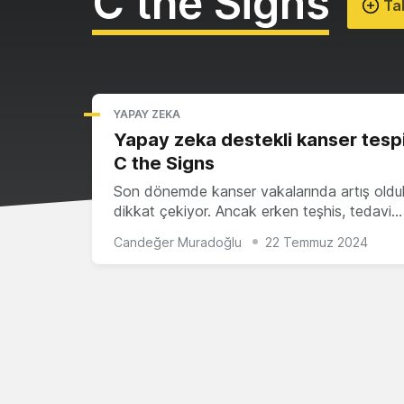
C the Signs
Tak
YAPAY ZEKA
Yapay zeka destekli kanser tespi
C the Signs
Son dönemde kanser vakalarında artış old
dikkat çekiyor. Ancak erken teşhis, tedavi…
Candeğer Muradoğlu
22 Temmuz 2024