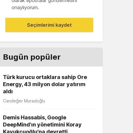
olarak epostalar göndermesini
onaylıyorum.
Seçimlerimi kaydet
Bugün popüler
Türk kurucu ortaklara sahip Ore
Energy, 43 milyon dolar yatırım
aldı
Candeğer Muradoğlu
Demis Hassabis, Google
DeepMind'ın yönetimini Koray
Kavukçuoğlu'na devretti