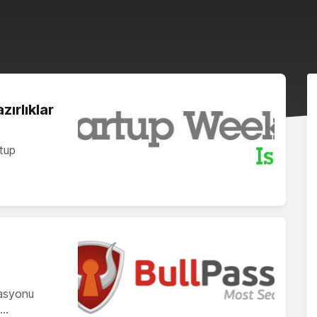
ırlıklar
tup
zasyonu
e…