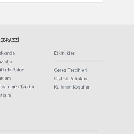
EBRAZZİ
akkında
Etkinlikler
zarlar
atkıda Bulun
Çerez Tercihleri
eklam
Gizlilik Politikası
rişiminizi Tanıtın
Kullanım Koşulları
etişim