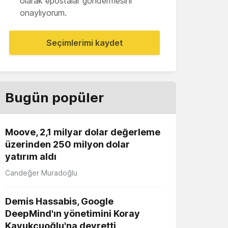
olarak epostalar göndermesini
onaylıyorum.
Seçimlerimi kaydet
Bugün popüler
Moove, 2,1 milyar dolar değerleme
üzerinden 250 milyon dolar
yatırım aldı
Candeğer Muradoğlu
Demis Hassabis, Google
DeepMind'ın yönetimini Koray
Kavukçuoğlu'na devretti