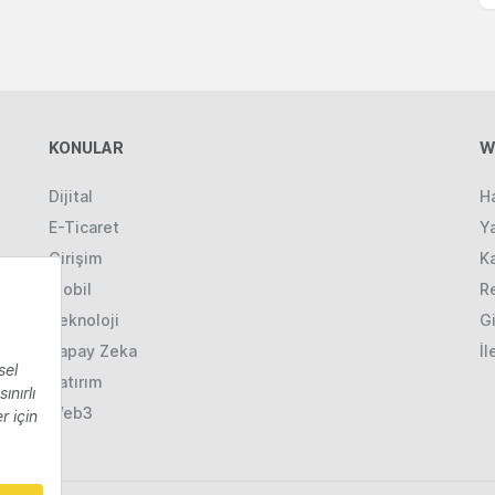
KONULAR
W
Dijital
H
E-Ticaret
Ya
Girişim
K
Mobil
R
Teknoloji
Gi
Yapay Zeka
İl
Yatırım
Web3