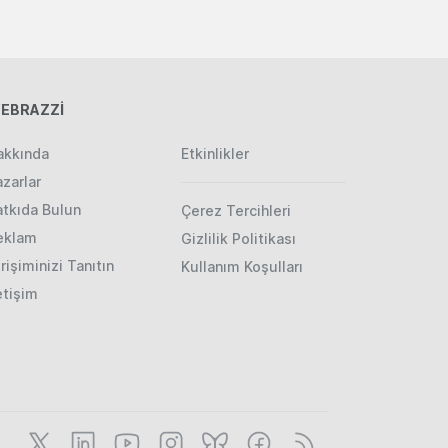
EBRAZZİ
akkında
Etkinlikler
zarlar
atkıda Bulun
Çerez Tercihleri
eklam
Gizlilik Politikası
rişiminizi Tanıtın
Kullanım Koşulları
etişim