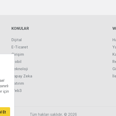
KONULAR
W
Dijital
H
E-Ticaret
Ya
Girişim
K
Mobil
R
Teknoloji
Gi
Yapay Zeka
İl
Yatırım
Web3
Tüm hakları saklıdır. © 2026