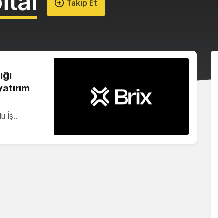
ital
Takip Et
ığı
yatırım
lu İş…