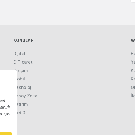
KONULAR
W
Dijital
H
E-Ticaret
Ya
Girişim
K
Mobil
R
Teknoloji
Gi
Yapay Zeka
İl
Yatırım
Web3