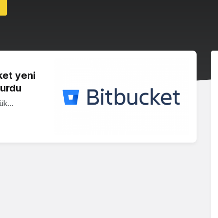
ket yeni
yurdu
yük…