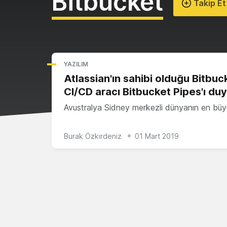
Bitbucket
Takip Et
YAZILIM
Atlassian'ın sahibi olduğu Bitbuc
CI/CD aracı Bitbucket Pipes'ı du
Avustralya Sidney merkezli dünyanın en bü
Burak Özkırdeniz
01 Mart 2019