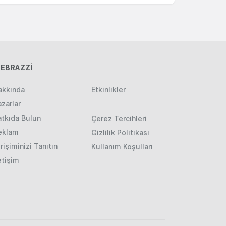
EBRAZZİ
akkında
Etkinlikler
zarlar
atkıda Bulun
Çerez Tercihleri
eklam
Gizlilik Politikası
rişiminizi Tanıtın
Kullanım Koşulları
etişim