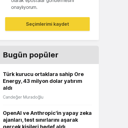
olarak epostalar göndermesini
onaylıyorum.
Seçimlerimi kaydet
Bugün popüler
Türk kurucu ortaklara sahip Ore
Energy, 43 milyon dolar yatırım
aldı
Candeğer Muradoğlu
OpenAI ve Anthropic'in yapay zeka
ajanları, test sınırlarını aşarak
gerçek kişileri hedef aldı