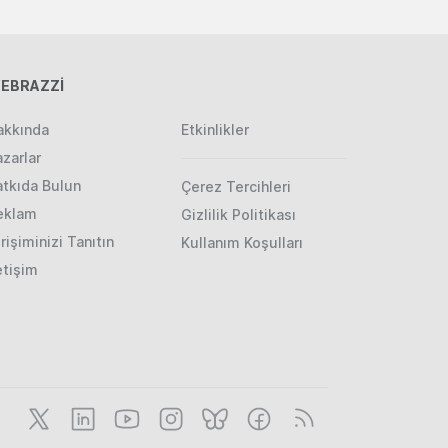
EBRAZZİ
akkında
Etkinlikler
zarlar
atkıda Bulun
Çerez Tercihleri
eklam
Gizlilik Politikası
rişiminizi Tanıtın
Kullanım Koşulları
etişim