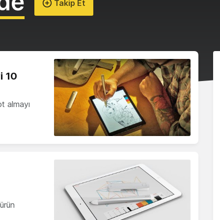
ide
Takip Et
i 10
ot almayı
 ürün