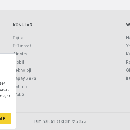
KONULAR
W
Dijital
H
E-Ticaret
Ya
Girişim
K
Mobil
R
Teknoloji
Gi
Yapay Zeka
İl
Yatırım
Web3
Tüm hakları saklıdır. © 2026