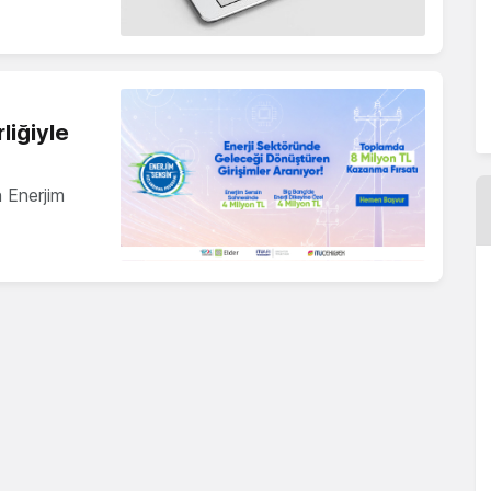
liğiyle
n Enerjim