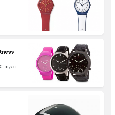
itness
40 milyon