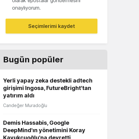
olarak epostalar göndermesini
onaylıyorum.
Seçimlerimi kaydet
Bugün popüler
Yerli yapay zeka destekli adtech
girişimi Ingosa, FutureBright'tan
yatırım aldı
Candeğer Muradoğlu
Demis Hassabis, Google
DeepMind'ın yönetimini Koray
Kavukçuoğlu'na devretti