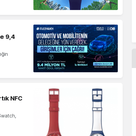
ne 9,4
eğin
rtık NFC
 Swatch,