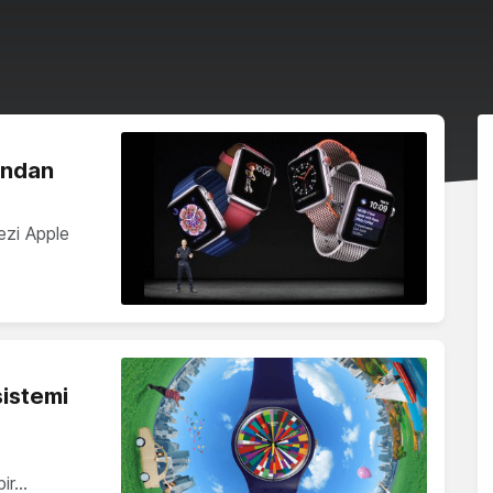
ından
ezi Apple
sistemi
bir…