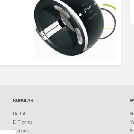
KONULAR
W
Dijital
H
E-Ticaret
Ya
Girişim
K