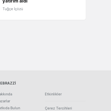
yatırım aldı
Tuğçe İçözü
EBRAZZİ
akkında
Etkinlikler
zarlar
atkıda Bulun
Çerez Tercihleri