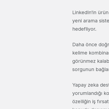
LinkedIn'in ürü
yeni arama siste
hedefliyor.
Daha önce doğru
kelime kombina
görünmez kalabi
sorgunun bağlam
Yapay zeka deste
yorumlandığı ko
özelliğin iş fırs