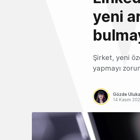
yeni ar
bulmay
Şirket, yeni ö
yapmayı zorunl
Gözde Uluk
14 Kasım 20