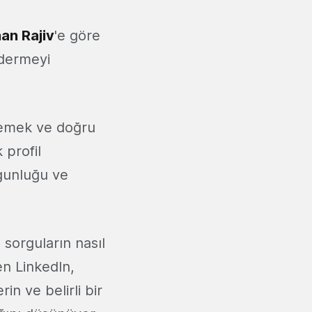
an Rajiv
'e göre
idermeyi
nemek ve doğru
profil
ygunluğu ve
 sorguların nasıl
en LinkedIn,
in ve belirli bir