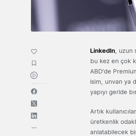
LinkedIn
, uzun 
bu kez en çok ku
ABD'de Premium k
isim, unvan ya 
yapıyı geride bı
Artık kullanıcıl
üretkenlik odakl
anlatabilecek bir