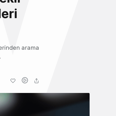
leri
üzerinden arama
.