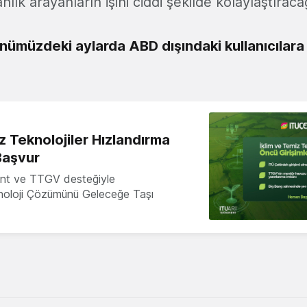
ık arayanların işini ciddi şekilde kolaylaştırac
nümüzdeki aylarda ABD dışındaki kullanıcılar
z Teknolojiler Hızlandırma
Başvur
nt ve TTGV desteğiyle
knoloji Çözümünü Geleceğe Taşı