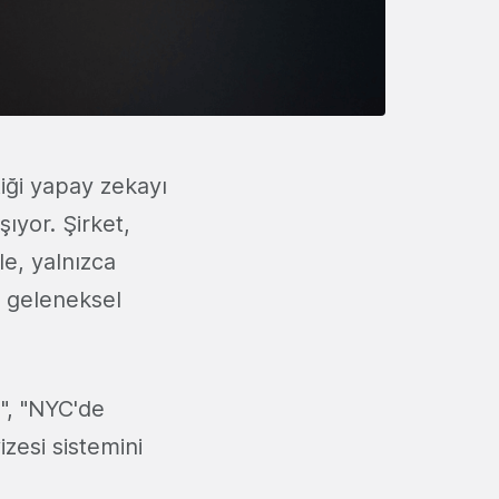
tiği yapay zekayı
ıyor. Şirket,
le, yalnızca
n geleneksel
ı", "NYC'de
izesi sistemini