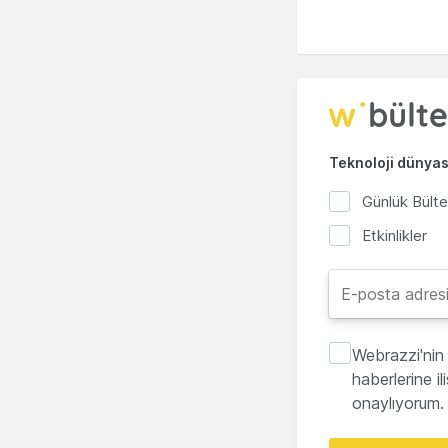
Teknoloji dünyası
Günlük Bült
Etkinlikler
Webrazzi'nin 
haberlerine i
onaylıyorum.