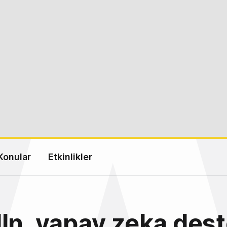
Konular
Etkinlikler
In, yapay zeka dest