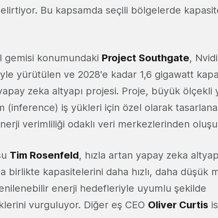
belirtiyor. Bu kapsamda seçili bölgelerde kapasite
al gemisi konumundaki
Project Southgate
, Nvi
ğiyle yürütülen ve 2028'e kadar 1,6 gigawatt kap
yapay zeka altyapı projesi. Proje, büyük ölçekli
m (inference) iş yükleri için özel olarak tasarlan
erji verimliliği odaklı veri merkezlerinden oluşu
su
Tim Rosenfeld
, hızla artan yapay zeka altyap
a birlikte kapasitelerini daha hızlı, daha düşük 
enilenebilir enerji hedefleriyle uyumlu şekilde
klerini vurguluyor. Diğer eş CEO
Oliver Curtis
is