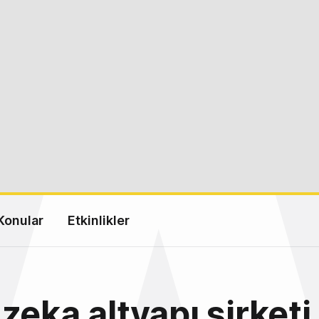
Konular
Etkinlikler
zeka altyapı şirketi