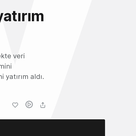
yatırım
ekte veri
mini
i yatırım aldı.