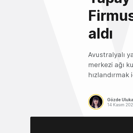
Firmus
aldı
Avustralyalı y
merkezi ağı k
hızlandırmak i
Gözde Uluk
14 Kasım 20