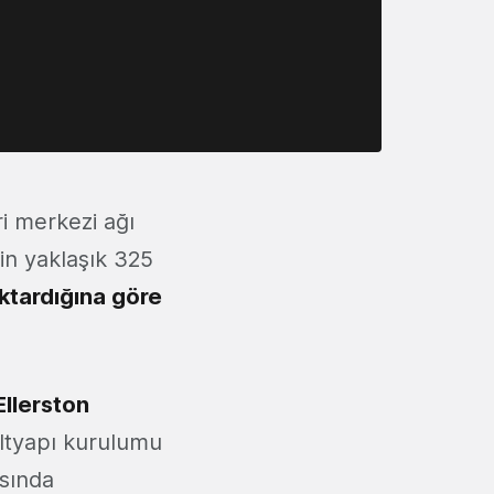
ri merkezi ağı
in yaklaşık 325
ktardığına göre
Ellerston
altyapı kurulumu
asında