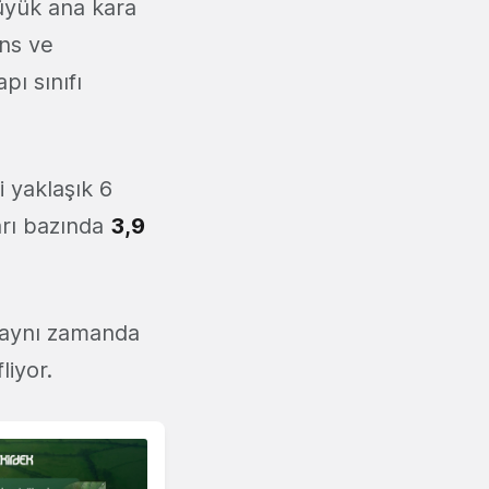
üyük ana kara
ans ve
pı sınıfı
 yaklaşık 6
arı bazında
3,9
, aynı zamanda
liyor.