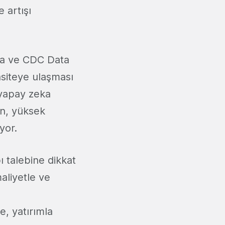
 artışı
dia ve CDC Data
asiteye ulaşması
 yapay zeka
an, yüksek
yor.
ı talebine dikkat
maliyetle ve
e, yatırımla