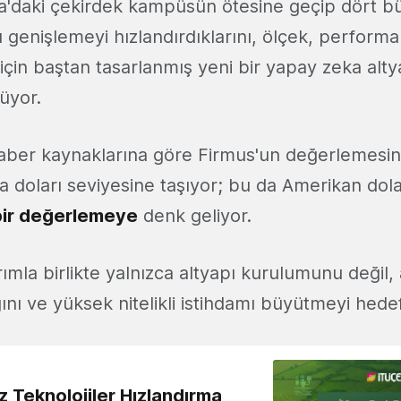
ia'daki çekirdek kampüsün ötesine geçip dört b
 genişlemeyi hızlandırdıklarını, ölçek, perform
 için baştan tasarlanmış yeni bir yapay zeka altya
lüyor.
haber kaynaklarına göre Firmus'un değerlemesini
ya doları seviyesine taşıyor; bu da Amerikan dol
 bir değerlemeye
denk geliyor.
ırımla birlikte yalnızca altyapı kurulumunu değil
ğını ve yüksek nitelikli istihdamı büyütmeyi hedef
z Teknolojiler Hızlandırma