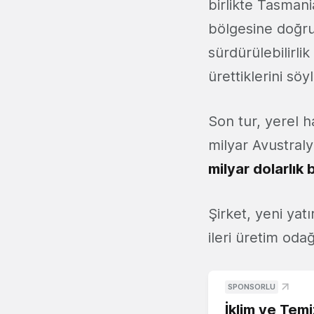
birlikte Tasman
bölgesine doğru
sürdürülebilirlik
ürettiklerini söy
Son tur, yerel 
milyar Avustral
milyar dolarlık
Şirket, yeni yat
ileri üretim oda
SPONSORLU
İklim ve Temi