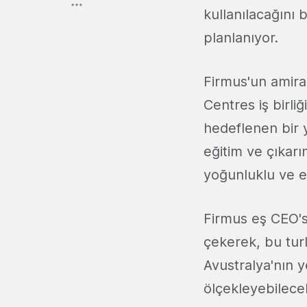
kullanılacağını 
planlanıyor.
Firmus'un amir
Centres iş birli
hedeflenen bir 
eğitim ve çıkarı
yoğunluklu ve en
Firmus eş CEO'
çekerek, bu turl
Avustralya'nın y
ölçekleyebilece