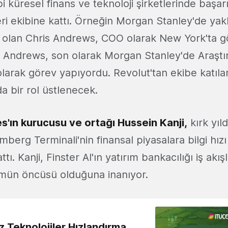
bi küresel finans ve teknoloji şirketlerinde başarı
eri ekibine kattı. Örneğin Morgan Stanley'de yakla
 olan Chris Andrews, COO olarak New York'ta 
. Andrews, son olarak Morgan Stanley'de Araş
larak görev yapıyordu. Revolut'tan ekibe katıl
da bir rol üstlenecek.
'ın kurucusu ve ortağı Hussein Kanji,
kırk yıld
berg Terminali'nin finansal piyasalara bilgi hızı 
lattı. Kanji, Finster AI'ın yatırım bankacılığı iş akı
mün öncüsü olduğuna inanıyor.
z Teknolojiler Hızlandırma