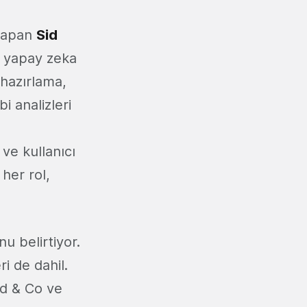
 yapan
Sid
r yapay zeka
 hazırlama,
i analizleri
 ve kullanıcı
 her rol,
u belirtiyor.
ri de dahil.
ld & Co ve