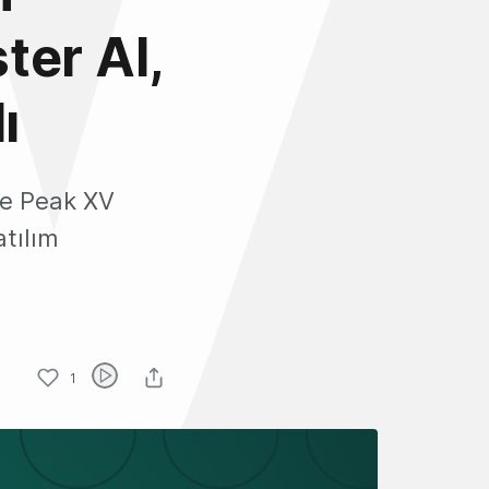
ter AI,
ı
se Peak XV
atılım
1