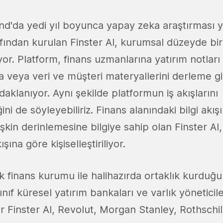
d'da yedi yıl boyunca yapay zeka araştırması
afından kurulan Finster AI, kurumsal düzeyde bi
r. Platform, finans uzmanlarına yatırım notları
veya veri ve müşteri materyallerini derleme gib
aklanıyor. Aynı şekilde platformun iş akışlarını
ini de söyleyebiliriz. Finans alanındaki bilgi akışı
işkin derinlemesine bilgiye sahip olan Finster AI,
ışına göre kişiselleştiriliyor.
ok finans kurumu ile halihazırda ortaklık kurduğun
ınıf küresel yatırım bankaları ve varlık yöneticile
 Finster AI, Revolut, Morgan Stanley, Rothschi