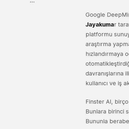
Google DeepMin
Jayakuma
r tar
platformu sunuyo
araştırma yapma 
hızlandırmaya od
otomatikleştirdiğ
davranışlarına il
kullanıcı ve iş ak
Finster AI, birç
Bunlara birinci s
Bununla beraber