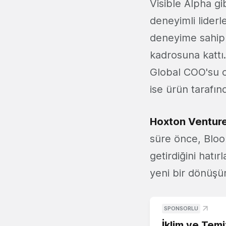
Visible Alpha gi
deneyimli liderl
deneyime sahip
kadrosuna kattı
Global COO'su o
ise ürün tarafın
Hoxton Ventures
süre önce, Bloom
getirdiğini hatır
yeni bir dönüşü
SPONSORLU
İklim ve Temi