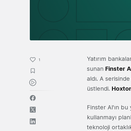
Yatırım bankalar
1
sunan
Finster A
aldı. A serisinde 
üstlendi.
Hoxto
Finster AI'ın bu
kullanmayı planl
teknoloji ortakl