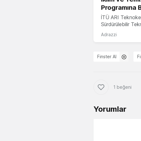
Programına 
İTÜ ARI Teknoke
Sürdürülebilir Te
Adrazzi
Finster AI
F
1 beğeni
Yorumlar