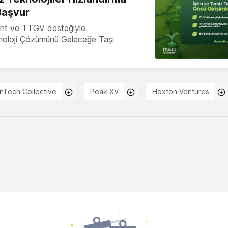
Başvur
nt ve TTGV desteğiyle
knoloji Çözümünü Geleceğe Taşı
inTech Collective
Peak XV
Hoxton Ventures