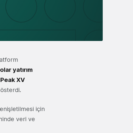
latform
olar yatırım
e
Peak XV
gösterdi.
nişletilmesi için
eminde veri ve