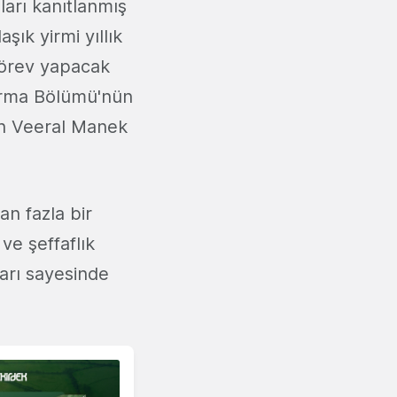
ları kanıtlanmış
şık yirmi yıllık
görev yapacak
tırma Bölümü'nün
an Veeral Manek
an fazla bir
ve şeffaflık
şları sayesinde