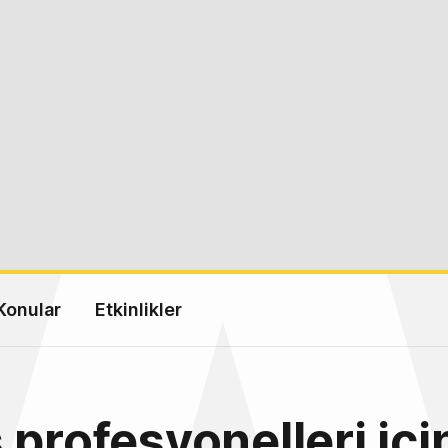
Konular
Etkinlikler
 profesyonelleri içi