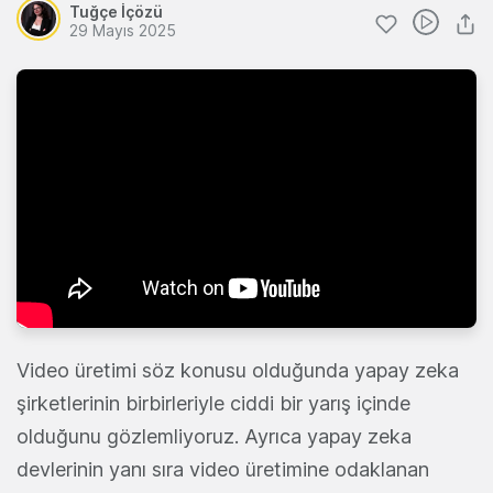
Tuğçe İçözü
29 Mayıs 2025
Video üretimi söz konusu olduğunda yapay zeka
şirketlerinin birbirleriyle ciddi bir yarış içinde
olduğunu gözlemliyoruz. Ayrıca yapay zeka
devlerinin yanı sıra video üretimine odaklanan