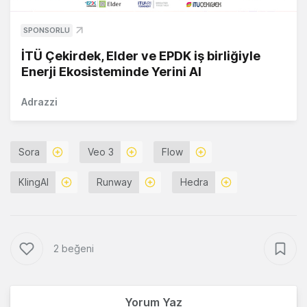
SPONSORLU
İTÜ Çekirdek, Elder ve EPDK iş birliğiyle
Enerji Ekosisteminde Yerini Al
Adrazzi
Sora
Veo 3
Flow
KlingAI
Runway
Hedra
2 beğeni
Yorum Yaz