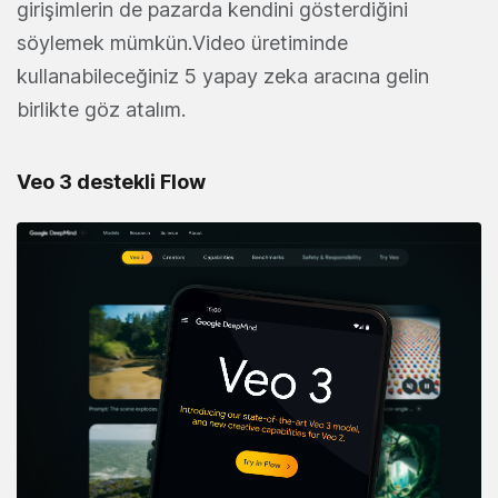
girişimlerin de pazarda kendini gösterdiğini
söylemek mümkün.Video üretiminde
kullanabileceğiniz 5 yapay zeka aracına gelin
birlikte göz atalım.
Veo 3 destekli Flow