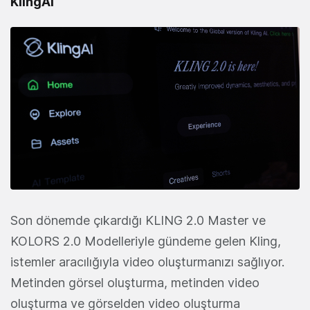
KlingAI
Son dönemde çıkardığı KLING 2.0 Master ve
KOLORS 2.0 Modelleriyle gündeme gelen Kling,
istemler aracılığıyla video oluşturmanızı sağlıyor.
Metinden görsel oluşturma, metinden video
oluşturma ve görselden video oluşturma