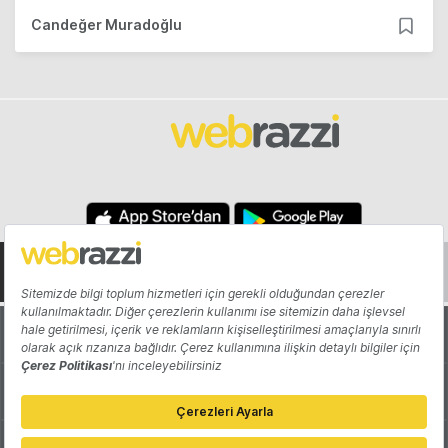
Candeğer Muradoğlu
Hakkında
Yazarlar
Katkıda Bulun
Reklam