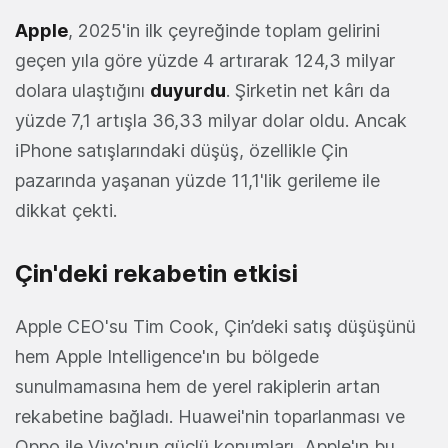
Apple
, 2025'in ilk çeyreğinde toplam gelirini
geçen yıla göre yüzde 4 artırarak 124,3 milyar
dolara ulaştığını
duyurdu
. Şirketin net kârı da
yüzde 7,1 artışla 36,33 milyar dolar oldu. Ancak
iPhone satışlarındaki düşüş, özellikle Çin
pazarında yaşanan yüzde 11,1'lik gerileme ile
dikkat çekti.
Çin'deki rekabetin etkisi
Apple CEO'su Tim Cook, Çin’deki satış düşüşünü
hem Apple Intelligence'ın bu bölgede
sunulmamasına hem de yerel rakiplerin artan
rekabetine bağladı. Huawei'nin toparlanması ve
Oppo ile Vivo'nun güçlü konumları, Apple'ın bu