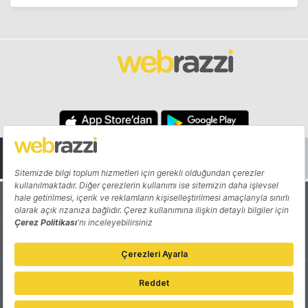
Hakkında
Yazarlar
Katkıda Bulun
Reklam
Girişiminizi Tanıtın
İletişim