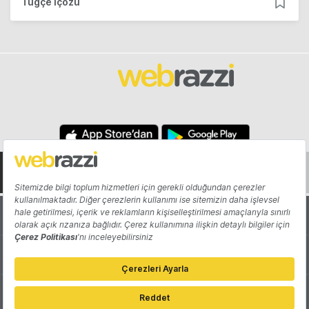
Tuğçe İçözü
Hakkında
Yazarlar
Katkıda Bulun
Reklam
Girişiminizi Tanıtın
İletişim