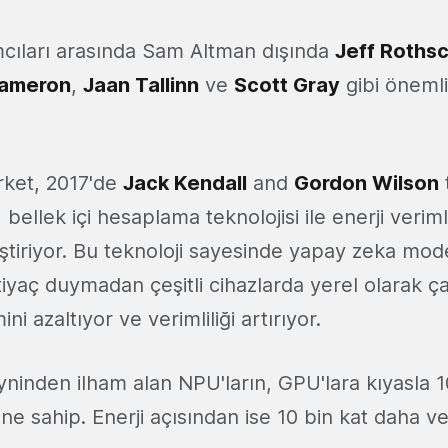
ımcıları arasında Sam Altman dışında
Jeff Rothsc
Cameron
,
Jaan Tallinn
ve
Scott Gray
gibi önemli
rket, 2017'de
Jack Kendall
and
Gordon Wilson
, bellek içi hesaplama teknolojisi ile enerji veri
ştiriyor. Bu teknoloji sayesinde yapay zeka model
iyaç duymadan çeşitli cihazlarda yerel olarak çal
ini azaltıyor ve verimliliği artırıyor.
yninden ilham alan NPU'ların, GPU'lara kıyasla 
ne sahip. Enerji açısından ise 10 bin kat daha ver