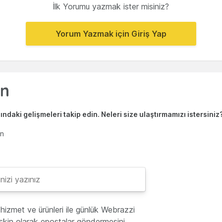
İlk Yorumu yazmak ister misiniz?
Yorum Yazmak için Giriş Yap
ndaki gelişmeleri takip edin. Neleri size ulaştırmamızı istersiniz
en
hizmet ve ürünleri ile günlük Webrazzi
lişkin olarak epostalar göndermesini