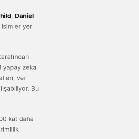
hild
,
Daniel
 isimler yer
tarafından
mli yapay zeka
leri, veri
ışabiliyor. Bu
100 kat daha
imlilik