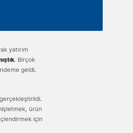
arak yatırım
ıştık
. Birçok
ündeme geldi.
erçekleştirildi.
enişletmek, ürün
üçlendirmek için