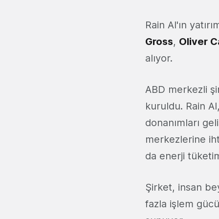
Rain AI'ın yatır
Gross
,
Oliver 
alıyor.
ABD merkezli şi
kuruldu. Rain AI
donanımları geli
merkezlerine iht
da enerji tüketim
Şirket, insan be
fazla işlem gücü