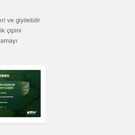
i ve giyilebilir
lk çipini
slamayı