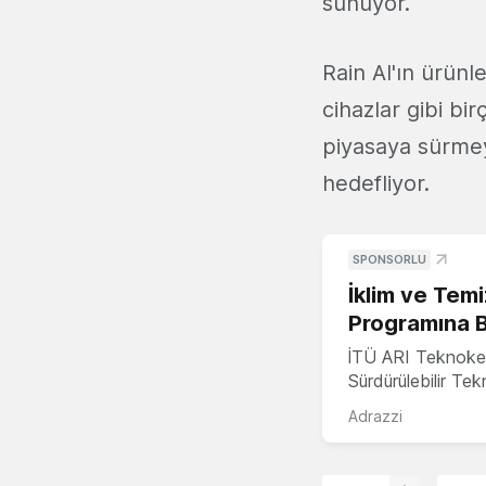
sunuyor.
Rain AI'ın ürünle
cihazlar gibi bir
piyasaya sürmeyi
hedefliyor.
SPONSORLU
İklim ve Temi
Programına 
İTÜ ARI Teknoke
Sürdürülebilir Te
Adrazzi