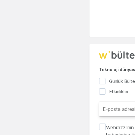
Teknoloji dünyası
Günlük Bült
Etkinlikler
Webrazzi'nin 
haberlerine i