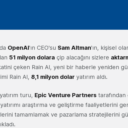
rda
OpenAI
'ın CEO'su
Sam Altman
'ın, kişisel ol
dan
51 milyon dolara
çip alacağını sizlere
aktarm
katini çeken Rain AI, yeni bir haberle yeniden g
imi Rain AI,
8,1 milyon dolar
yatırım aldı.
 yatırım turu,
Epic Venture Partners
tarafından g
 yatırımı araştırma ve geliştirme faaliyetlerini g
lerini tamamlamak ve pazarlama stratejilerini g
ıkladı.