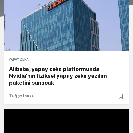
YAPAY ZEKA
Alibaba, yapay zeka platformunda
Nvidia'nın fiziksel yapay zeka yazılım
paketini sunacak
Tuğçe İçözü