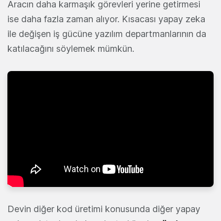
Aracın daha karmaşık görevleri yerine getirmesi
ise daha fazla zaman alıyor. Kısacası yapay zeka
ile değişen iş gücüne yazılım departmanlarının da
katılacağını söylemek mümkün.
Devin diğer kod üretimi konusunda diğer yapay