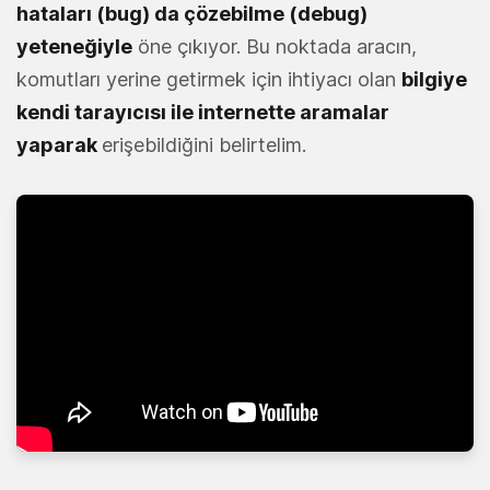
hataları (bug) da çözebilme (debug)
yeteneğiyle
öne çıkıyor. Bu noktada aracın,
komutları yerine getirmek için ihtiyacı olan
bilgiye
kendi tarayıcısı ile internette aramalar
yaparak
erişebildiğini belirtelim.