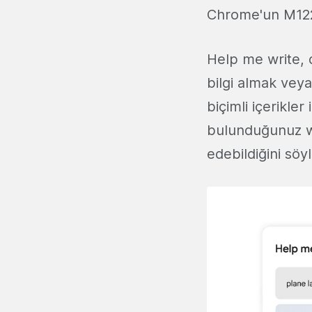
Chrome'un M122
Help me write, d
bilgi almak veya
biçimli içerikle
bulunduğunuz web
edebildiğini söy