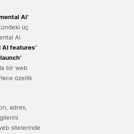
mental AI
"
stündeki üç
ental AI
 AI features
"
elaunch
"
da bir web
ylece özellik
fon, adres,
gilerini
web sitelerinde