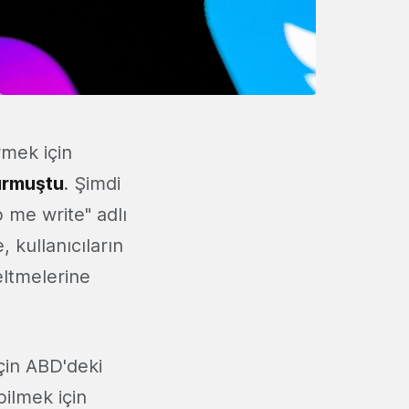
rmek için
rmuştu
. Şimdi
 me write" adlı
, kullanıcıların
eltmelerine
çin ABD'deki
bilmek için