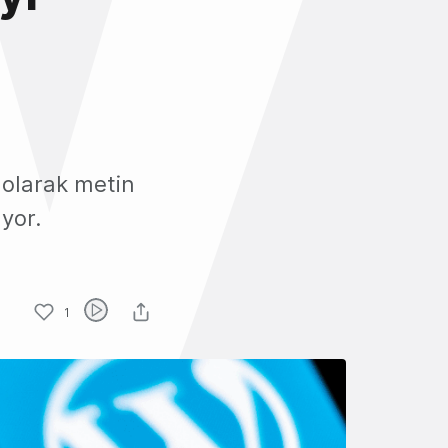
ı olarak metin
yor.
1