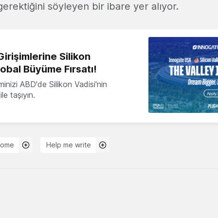
erektiğini söyleyen bir ibare yer alıyor.
irişimlerine Silikon
lobal Büyüme Fırsatı!
minizi ABD'de Silikon Vadisi'nin
le taşıyın.
rome
Help me write