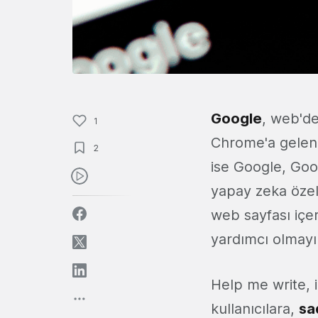
Google
, web'de
1
Chrome'a gelen 
2
ise Google, Goog
yapay zeka özel
web sayfası içe
yardımcı olmayı
Help me write, 
kullanıcılara,
sa