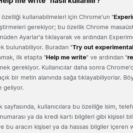
lp me write" nasıl kullanılır?
u özelliği kullanabilmeleri için Chrome'un "
Experi
leştirmeleri gerekiyor; bu özellik Chrome masaü
enüden Ayarlar'a tıklayarak ve ardından Experim
k bulunabiliyor. Buradan "
Try out experimental
mak, ilk etapta "
Help me write
" ve ardından "
r
mek gerekiyor. Kullanıcılar daha sonra Chrome'
açık bir metin alanında sağa tıklayabiliyorlar. Bö
e geliyor.
 sayfasında, kullanıcılara bu özelliğe isim, tele
umarası ya da kredi kartı bilgileri gibi kişisel bil
 bu aracın kişisel ya da hassas bilgiler içeren 