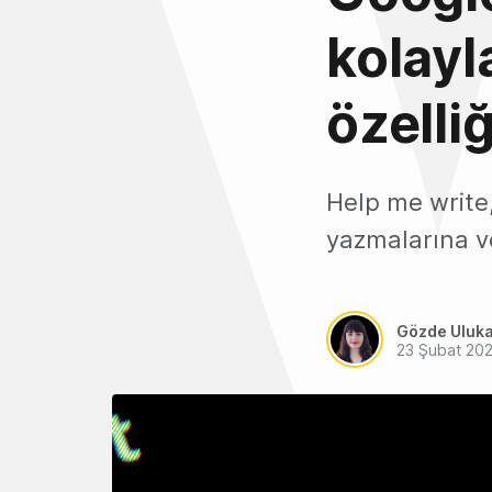
kolayl
özelli
Help me write,
yazmalarına v
Gözde Uluk
23 Şubat 20