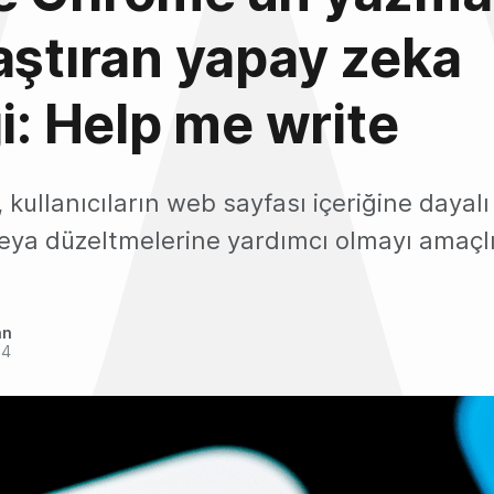
aştıran yapay zeka
ği: Help me write
 kullanıcıların web sayfası içeriğine dayal
eya düzeltmelerine yardımcı olmayı amaçlı
an
24