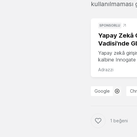
kullanılmaması g
SPONSORLU
Yapay Zekâ G
Vadisi'nde G
Yapay zekâ girişi
kalbine Innogate i
Adrazzi
Google
Ch
1 beğeni