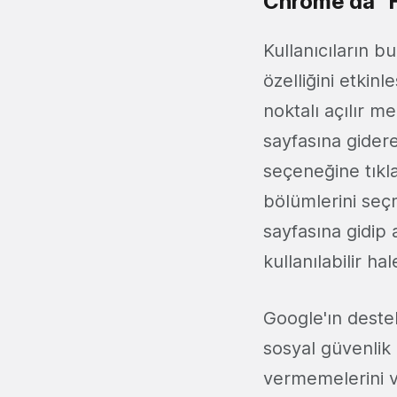
Chrome'da "He
Kullanıcıların b
özelliğini etkin
noktalı açılır m
sayfasına gidere
seçeneğine tıkla
bölümlerini seç
sayfasına gidip 
kullanılabilir hal
Google'ın destek
sosyal güvenlik n
vermemelerini ve