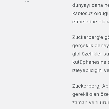
dünyayı daha net
kablosuz olduğu
etmelerine olana
Zuckerberg'e gö
gerçeklik deneyi
gibi özellikler 
kütüphanesine sa
izleyebildiğini 
Zuckerberg, App
gerekli olan öze
zaman yeni ürün 