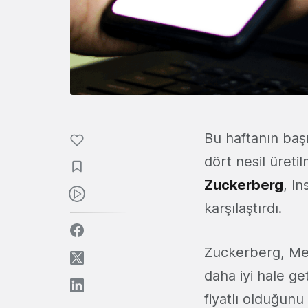
Bu haftanın ba
dört nesil üreti
Zuckerberg
, I
karşılaştırdı.
Zuckerberg, Met
daha iyi hale ge
fiyatlı olduğunu