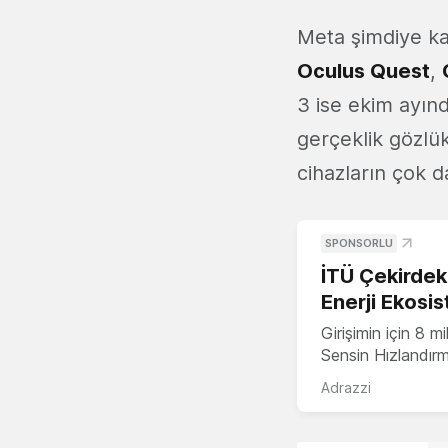
Meta şimdiye ka
Oculus Quest
,
3 ise ekim ayın
gerçeklik gözlük
cihazların çok d
SPONSORLU
İTÜ Çekirdek,
Enerji Ekosis
Girişimin için 8 
Sensin Hızlandır
Adrazzi