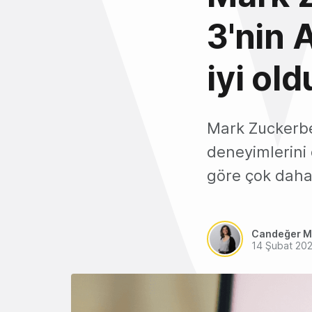
3'nin 
iyi ol
Mark Zuckerber
deneyimlerini 
göre çok daha 
Candeğer M
14 Şubat 20