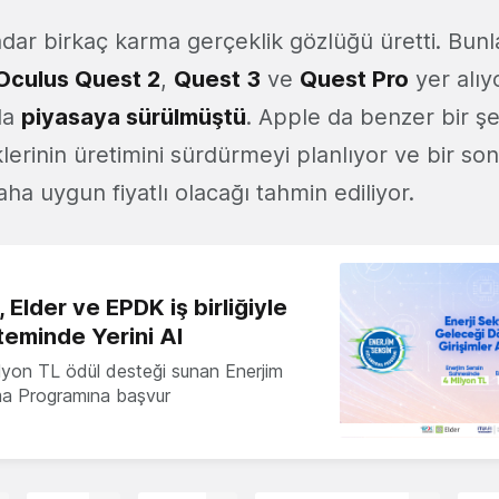
dar birkaç karma gerçeklik gözlüğü üretti. Bunl
Oculus Quest 2
,
Quest 3
ve
Quest Pro
yer alıy
da
piyasaya sürülmüştü
. Apple da benzer bir ş
lerinin üretimini sürdürmeyi planlıyor ve bir son
aha uygun fiyatlı olacağı tahmin ediliyor.
 Elder ve EPDK iş birliğiyle
teminde Yerini Al
milyon TL ödül desteği sunan Enerjim
ma Programına başvur