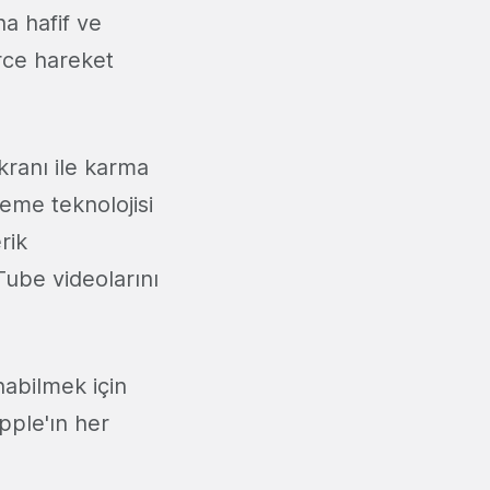
a hafif ve
rce hareket
kranı ile karma
leme teknolojisi
rik
Tube videolarını
abilmek için
Apple'ın her