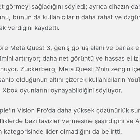
 görmeyi sağladığını söyledi; ayrıca cihazın dah
nu, bunun da kullanıcıların daha rahat ve özgü
k verdiğini kaydetti.
re Meta Quest 3, geniş görüş alanı ve parlak e
mini artırıyor; daha net görüntü ve hassas el iz
sunuyor. Zuckerberg, Meta Quest 3'nin zengin içe
hip olduğunun altını çizerek kullanıcıların You
ve Xbox oyunlarını oynayabildiğini söylüyor.
le'ın Vision Pro'da daha yüksek çözünürlük sun
lliklerde bazı tavizler vermesine şaşırdığını ve 
kategorisinde lider olmadığını da belirtti.