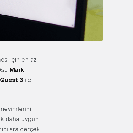
esi için en az
Osu
Mark
Quest 3
ile
neyimlerini
çok daha uygun
nıcılara gerçek